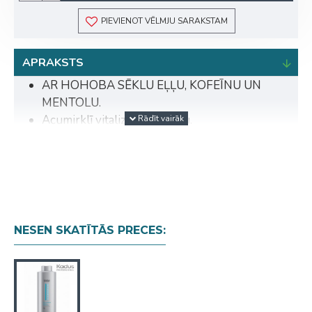
PIEVIENOT VĒLMJU SARAKSTAM
APRAKSTS
AR HOHOBA SĒKLU EĻĻU, KOFEĪNU UN
MENTOLU.
Acumirklī vitalizē galvas ādu.
Lietot to pirms seruma, lai pasargātu no matu
zuduma to lūšanas dēļ.
Iemasēt mitros matos un galvas ādā. Izskalot.
PADOMS: Parasti mati izaug vidēji 1 cm mēnesī,
tāpēc iesakām lietot 3 līdz 4 mēnešus.
NESEN SKATĪTĀS PRECES: