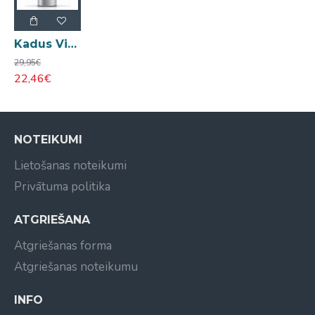
Kadus Vital Booster šampūns pret matu izkrišanu 1L
29,95€
22,46€
NOTEIKUMI
Lietošanas noteikumi
Privātuma politika
ATGRIEŠANA
Atgriešanas forma
Atgriešanas noteikumu
INFO