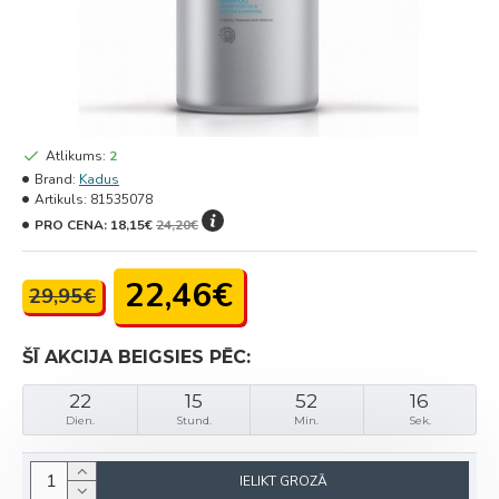
Atlikums:
2
Brand:
Kadus
Artikuls:
81535078
PRO CENA:
18,15€
24,20€
22,46€
29,95€
ŠĪ AKCIJA BEIGSIES PĒC:
22
15
52
16
Dien.
Stund.
Min.
Sek.
IELIKT GROZĀ