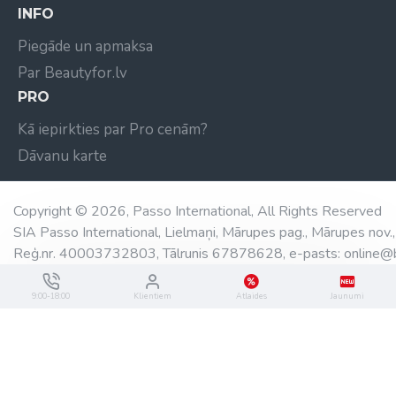
INFO
Piegāde un apmaksa
Par Beautyfor.lv
PRO
Kā iepirkties par Pro cenām?
Dāvanu karte
Copyright © 2026, Passo International, All Rights Reserved
SIA Passo International, Lielmaņi, Mārupes pag., Mārupes nov.,
Reģ.nr. 40003732803, Tālrunis 67878628, e-pasts: online@b
9:00-18:00
Klientiem
Atlaides
Jaunumi