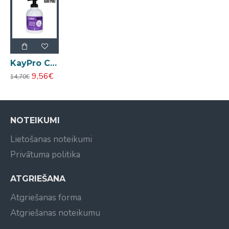
mitros matos. Atstājiet iedarboties 3-15 minūtes
atkarībā no vēlamās krāsas intensitātes un
KayPro Color Mask violeta barojoša krāsa-maska 300ml
9,56€
14,70€
NOTEIKUMI
Lietošanas noteikumi
Privātuma politika
ATGRIEŠANA
Atgriešanas forma
Atgriešanas noteikumu