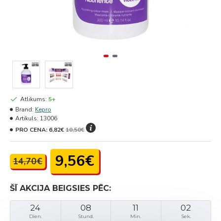
Atlikums:
5+
Brand:
Kepro
Artikuls:
13006
PRO CENA:
6,82€
10,50€
9,56€
14,70€
ŠĪ AKCIJA BEIGSIES PĒC:
24
08
11
02
Dien.
Stund.
Min.
Sek.