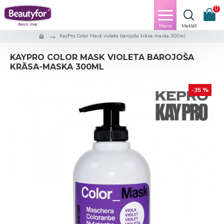
0
KayPro Color Mask violeta barojoša krāsa-maska 300ml
KAYPRO COLOR MASK VIOLETA BAROJOŠA
KRĀSA-MASKA 300ML
-35 %