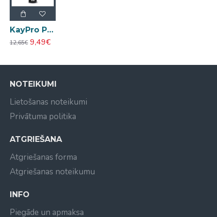
KayPro Precious Style Super Strong Mousse īpaši stipras fiksācijas matu putas 250ml
9,49€
12,65€
NOTEIKUMI
Lietošanas noteikumi
Privātuma politika
ATGRIEŠANA
Atgriešanas forma
Atgriešanas noteikumu
INFO
Piegāde un apmaksa