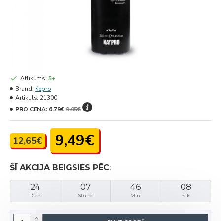
Atlikums:
5+
Brand:
Kepro
Artikuls:
21300
PRO CENA:
6,79€
9,05€
9,49€
12,65€
ŠĪ AKCIJA BEIGSIES PĒC:
24
07
46
08
Dien.
Stund.
Min.
Sek.