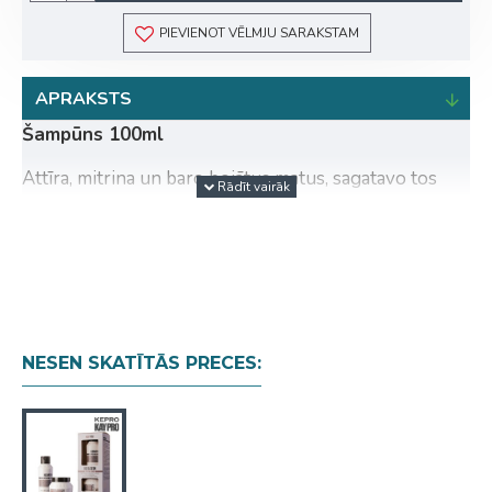
PIEVIENOT VĒLMJU SARAKSTAM
APRAKSTS
Šampūns 100ml
Attīra, mitrina un baro bojātus matus, sagatavo tos
atjaunošanas procedūrai. Mati kļūst gludi un spīdīgi,
nav smagnēji. Šampūns nekairina galvas ādu.
Aktīvās vielas:
Hidrolizēts keratīns atjauno matu ārējo slāni,
padara tos gludus un spīdīgus visā garumā,
NESEN SKATĪTĀS PRECES:
nodrošina vieglu ķemmēšanu, aizsargā pret
mehāniskiem bojājumiem, atjauno matu elastību,
mitrina, padara matus mazāk porainus, darbojas
antistatiski, stiprina matus, atjauno to struktūru,
aizpilda bojātus matus .