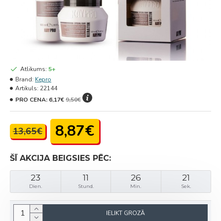
Atlikums:
5+
Brand:
Kepro
Artikuls:
22144
PRO CENA:
6,17€
9,50€
8,87€
13,65€
ŠĪ AKCIJA BEIGSIES PĒC:
23
11
26
21
Dien.
Stund.
Min.
Sek.
IELIKT GROZĀ