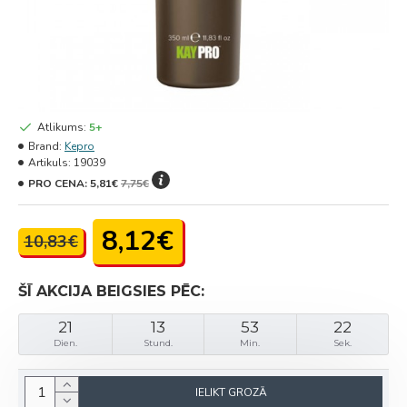
Atlikums:
5+
Brand:
Kepro
Artikuls:
19039
PRO CENA:
5,81€
7,75€
8,12€
10,83€
ŠĪ AKCIJA BEIGSIES PĒC:
21
13
53
22
Dien.
Stund.
Min.
Sek.
IELIKT GROZĀ