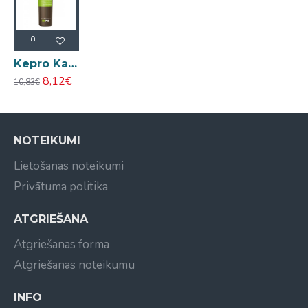
Kepro Kaypro Macadamia šampūns trausliem matiem 350ml
8,12€
10,83€
NOTEIKUMI
Lietošanas noteikumi
Privātuma politika
ATGRIEŠANA
Atgriešanas forma
Atgriešanas noteikumu
INFO