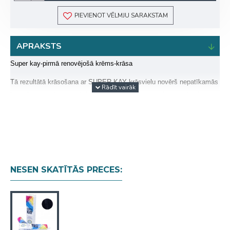
PIEVIENOT VĒLMJU SARAKSTAM
APRAKSTS
Super kay-pirmā renovējošā krēms-krāsa
Tā rezultātā krāsošana ar SUPER KAY krāsvielu novērš nepatīkamās
krāsošanas sekas
: ta sir kā trausls
, blāvums un vājums attiecībā uz
nedzīviem matiem
.
NESEN SKATĪTĀS PRECES: