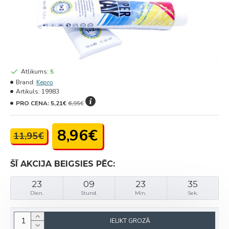
Atlikums:
5
Brand:
Kepro
Artikuls:
19983
PRO CENA:
5,21€
6,95€
8,96€
11,95€
ŠĪ AKCIJA BEIGSIES PĒC:
23
09
23
35
Dien.
Stund.
Min.
Sek.
IELIKT GROZĀ