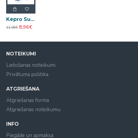
Kepro Super Kay matu krāsa tumšs 2.00 180ml
8,96€
11,95€
NOTEIKUMI
Lietošanas noteikumi
Privātuma politika
ATGRIEŠANA
Atgriešanas forma
Atgriešanas noteikumu
INFO
Piegāde un apmaksa