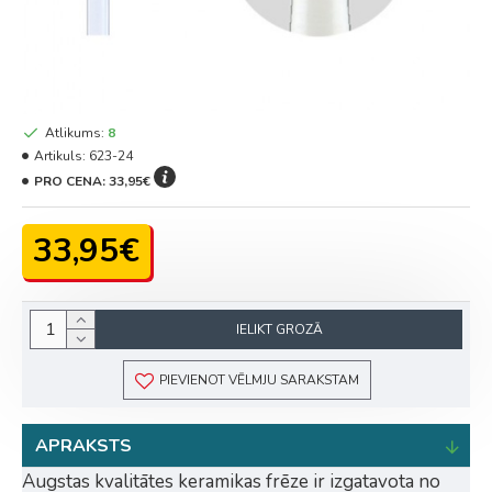
Atlikums:
8
Artikuls:
623-24
PRO CENA:
33,95€
33,95€
IELIKT GROZĀ
PIEVIENOT VĒLMJU SARAKSTAM
APRAKSTS
Augstas kvalitātes keramikas frēze ir izgatavota no