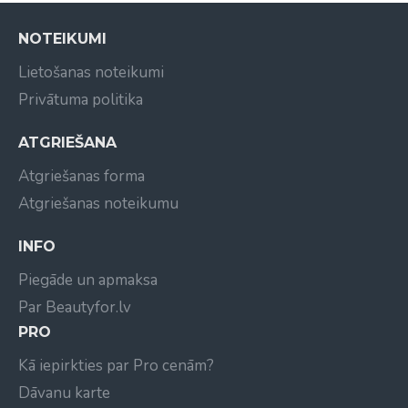
Augstas kvalitātes speciālā keramika
NOTEIKUMI
Lielāka cietība un ilgāks kalpošanas laiks nekā
metāla frēzēm
Lietošanas noteikumi
Efektīvāka un vienmērīgāka pulēšana
Privātuma politika
Lieliska siltuma novade, samazinot uzkaršanu
Viegli tīrāma, dezinficējama un sterilizējama
ATGRIEŠANA
Noapaļots darba gals drošākai apstrādei
Atgriešanas forma
Specifikācija:
Atgriešanas noteikumu
Abrazivitāte: rupja (Coarse)
Kāta diametrs: Ø 2,35 mm
INFO
Darba daļas diametrs: Ø 3,0 mm
Piegāde un apmaksa
Darba daļas forma: noapaļota (Round Bit)
Par Beautyfor.lv
PRO
Kā iepirkties par Pro cenām?
Dāvanu karte