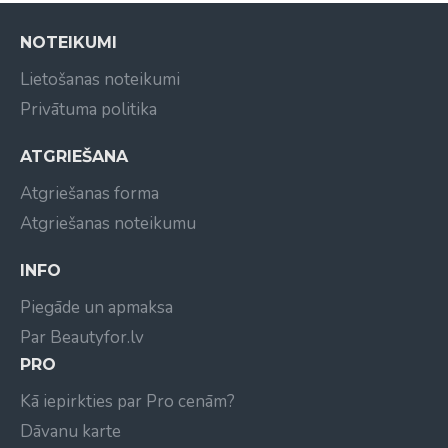
Galvenās priekšrocības:
NOTEIKUMI
Augstas kvalitātes speciālā keramika
Ilgāks kalpošanas laiks nekā metāla frēzēm
Lietošanas noteikumi
Smalka un precīza apstrāde
Privātuma politika
Efektīva siltuma novade, samazinot uzkaršanu
Viegli tīrāma, dezinficējama un sterilizējama
ATGRIEŠANA
Piemērota ilgstošam profesionālam darbam
Atgriešanas forma
Specifikācija:
Atgriešanas noteikumu
Abrazivitāte: smalka (Fine)
Kāta diametrs: Ø 2,35 mm
INFO
Darba daļas forma: ovāla (Olive)
Piegāde un apmaksa
Par Beautyfor.lv
PRO
Kā iepirkties par Pro cenām?
Dāvanu karte