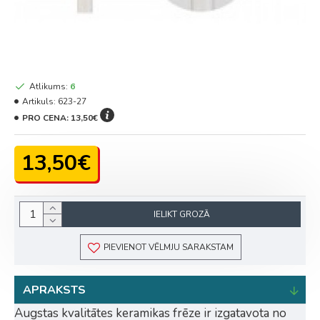
Atlikums:
6
Artikuls:
623-27
PRO CENA:
13,50€
13,50€
IELIKT GROZĀ
PIEVIENOT VĒLMJU SARAKSTAM
APRAKSTS
Augstas kvalitātes keramikas frēze ir izgatavota no