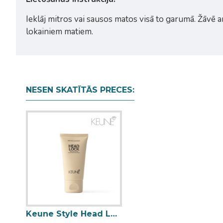
Ieklāj mitros vai sausos matos visā to garumā. Žāvē ar
lokainiem matiem.
NESEN SKATĪTĀS PRECES:
Keune Style Head Lock vidējas fiksācijas želeja ar izteiktu spīdumu 50ml