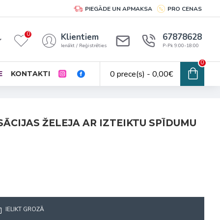
PIEGĀDE UN APMAKSA
PRO CENAS
0
Klientiem
67878628
Ienākt / Reģistrēties
P-Pk 9:00-18:00
0
0 prece(s) - 0,00€
E
KONTAKTI
SĀCIJAS ŽELEJA AR IZTEIKTU SPĪDUMU
IELIKT GROZĀ