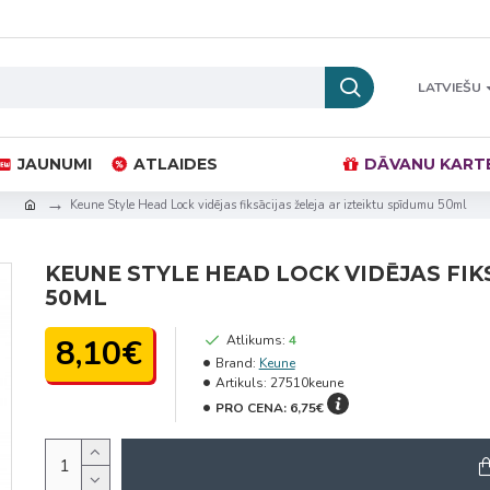
LATVIEŠU
JAUNUMI
ATLAIDES
DĀVANU KART
Keune Style Head Lock vidējas fiksācijas želeja ar izteiktu spīdumu 50ml
KEUNE STYLE HEAD LOCK VIDĒJAS FIK
50ML
8,10€
Atlikums:
4
Brand:
Keune
Artikuls:
27510keune
PRO CENA:
6,75€