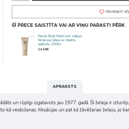
PIEVIENOT V
ŠĪ PRECE SAISTĪTA VAI AR VIŅU PARASTI PĒRK
Keune Style Head Lock vidējas
fiksācijas želeja ar izteiktu
spīdumu 200ml
14,58€
APRAKSTS
āts un rūpīgi izgatavots jau 1977. gadā. Šī želeja ir izturējus
 kā veidošanas, fiksācijas un pat kā žāvēšanas želeju, jo kar