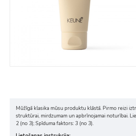
Mūžīgā klasika mūsu produktu klāstā. Pirmo reizi iztrād
struktūrai, mirdzumam un apbrīnojamai noturībai. Lieto
2 (no 3); Spīduma faktors: 3 (no 3).
Lietošanas instrukcija: