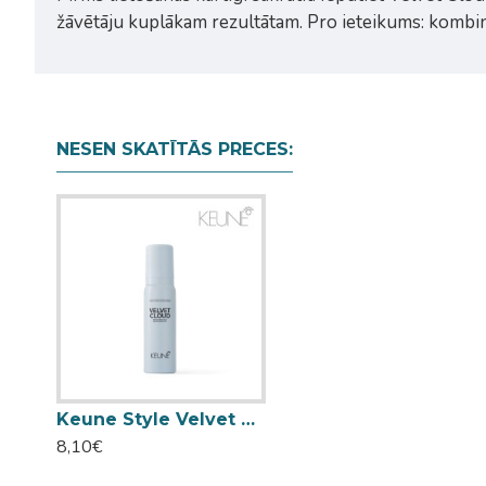
žāvētāju kuplākam rezultātam. Pro ieteikums: kombinē
NESEN SKATĪTĀS PRECES:
Keune Style Velvet Cloud spēcīgas putas apjomam 75ml
8,10€