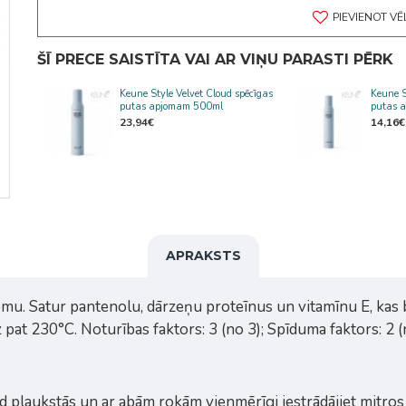
PIEVIENOT V
ŠĪ PRECE SAISTĪTA VAI AR VIŅU PARASTI PĒRK
Keune Style Velvet Cloud spēcīgas
Keune S
putas apjomam 500ml
putas 
23,94€
14,16€
APRAKSTS
omu. Satur pantenolu, dārzeņu proteīnus un vitamīnu E, kas 
pat 230°C. Noturības faktors: 3 (no 3); Spīduma faktors: 2 (
oud plaukstās un ar abām rokām vienmērīgi iestrādājiet mitros