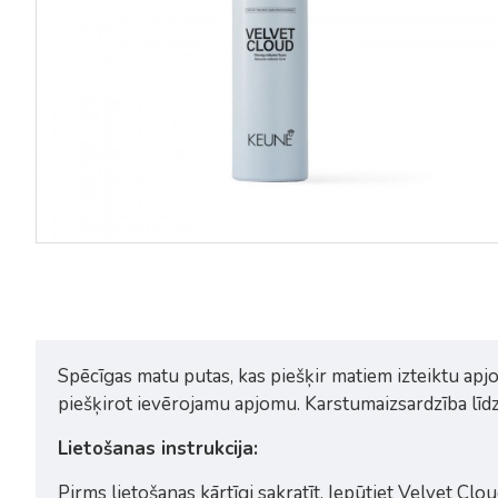
Spēcīgas matu putas, kas piešķir matiem izteiktu apj
piešķirot ievērojamu apjomu. Karstumaizsardzība līdz 
Lietošanas instrukcija:
Pirms lietošanas kārtīgi sakratīt. Iepūtiet Velvet Cl