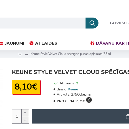
LATVIEŠU
JAUNUMI
ATLAIDES
DĀVANU KART
Keune Style Velvet Cloud spēcīgas putas apjomam 75ml
KEUNE STYLE VELVET CLOUD SPĒCĪG
8,10€
Atlikums:
2
Brand:
Keune
Artikuls:
27506keune
PRO CENA:
6,75€