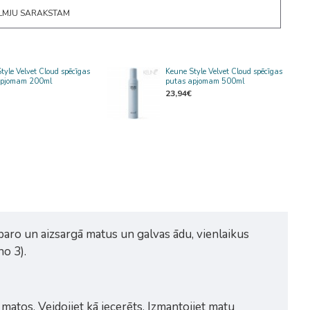
ĒLMJU SARAKSTAM
tyle Velvet Cloud spēcīgas
Keune Style Velvet Cloud spēcīgas
apjomam 200ml
putas apjomam 500ml
23,94€
baro un aizsargā matus un galvas ādu, vienlaikus
no 3).
 matos. Veidojiet kā iecerēts. Izmantojiet matu