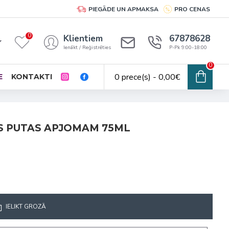
PIEGĀDE UN APMAKSA
PRO CENAS
0
Klientiem
67878628
Ienākt / Reģistrēties
P-Pk 9:00-18:00
0
0 prece(s) - 0,00€
E
KONTAKTI
AS PUTAS APJOMAM 75ML
IELIKT GROZĀ