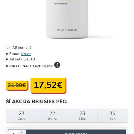
Atlikums:
2
Brand:
Keune
Artikuls:
21518
PRO CENA:
13,47€
16,85€
17,52€
21,90€
ŠĪ AKCIJA BEIGSIES PĒC:
23
22
23
34
Dien.
Stund.
Min.
Sek.