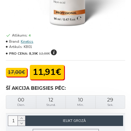
Atlikums:
4
Brand:
Kinetics
Artikuls:
KB01
PRO CENA:
8,39€
12,00€
11,91€
17,00€
ŠĪ AKCIJA BEIGSIES PĒC:
00
12
10
29
Dien.
Stund.
Min.
Sek.
IELIKT GROZĀ