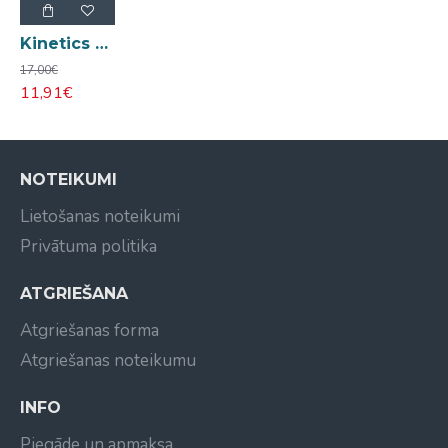
Kinetics Bonder 14ml
17,00€
11,91€
NOTEIKUMI
Lietošanas noteikumi
Privātuma politika
ATGRIEŠANA
Atgriešanas forma
Atgriešanas noteikumu
INFO
Piegāde un apmaksa