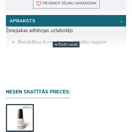
PIEVIENOT VĒLMJU SARAKSTAM
APRAKSTS
Želejlakas adhēzijas uzlabotājs
Bezskābes formula - saudzīgāka nagiem
Pagarina želejlakas nēsāšanas laiku
Piemērots želejlakai, gēlam un akrila gēlam
Noderīga informācija:
HEMA-free formula
Nav nepieciešams žāvēt lampā
NESEN SKATĪTĀS PRECES:
Lietošana: Uzklājiet pēc dehidratora. Nav nepieciešams
žāvēt lampā. Izmantojiet pirms bāzes pārklājuma.