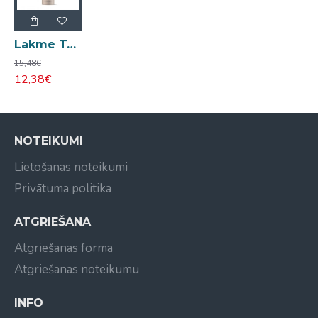
Lakme Teknia Cocoa Brown šampūns 300ml
15,48€
12,38€
NOTEIKUMI
Lietošanas noteikumi
Privātuma politika
ATGRIEŠANA
Atgriešanas forma
Atgriešanas noteikumu
INFO