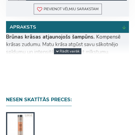
PIEVIENOT VĒLMJU SARAKSTAM
APRAKSTS
Brūnas krāsas atjaunojošs šampūns.
Kompensē
krāsas zudumu. Matu krāsa atgūst savu sākotnējo
spīdumu un intensitāti. Mati atgūst mīkstumu.
VEGĀNA FORMULA • BEZ PARABĒNIEM • BEZ
MINERĀLĀM EĻĻĀM.
Aktīvās sastāvdaļas:
Kakao
ekstrakts + Augu izcelsmes katjonu polimērs +
Katjonu krāsvielas.
Lietošana:
Vienmērīgi uzklāt
mitriem matiem. Uzputot. Atstāt uz 1-3.minūtēm.
Izskalot.
NESEN SKATĪTĀS PRECES: