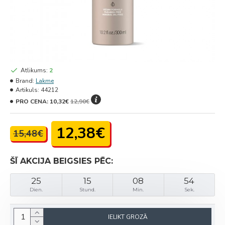
Atlikums:
2
Brand:
Lakme
Artikuls:
44212
PRO CENA:
10,32€
12,90€
12,38€
15,48€
ŠĪ AKCIJA BEIGSIES PĒC:
25
15
08
54
Dien.
Stund.
Min.
Sek.
IELIKT GROZĀ