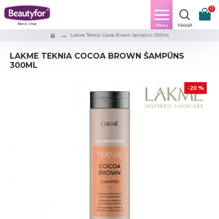
0
Lakme Teknia Cocoa Brown šampūns 300ml
LAKME TEKNIA COCOA BROWN ŠAMPŪNS
300ML
-20 %