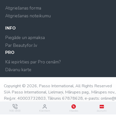
Atgriešanas forma
Atgriešanas noteikumu
INFO
Piegāde un apmaksa
Par Beautyfor.lv
PRO
Kā iepirkties par Pro cenām?
Dāvanu karte
Copyright © 2026, Passo International, All Rights Reserved
SIA Passo International, Lielmaņi, Mārupes pag., Mārupes nov.,
Reģ.nr. 40003732803, Tālrunis 67878628, e-pasts: online@b
9:00-18:00
Klientiem
Atlaides
Jaunumi