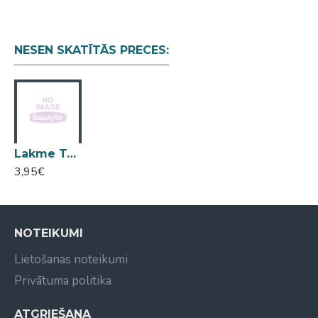
NESEN SKATĪTĀS PRECES:
Lakme Teknia dozators 1L
3,95€
NOTEIKUMI
Lietošanas noteikumi
Privātuma politika
ATGRIEŠANA