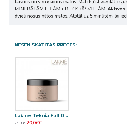
taisnus un sprogainus matus. Mati kļūst vieglāk izķe
MINERĀLĀM EĻĻĀM • BEZ KRĀSVIELĀM.
Aktīvās
dvieli nosusinātos matos. Atstāt uz 5.minūtēm, lai ied
NESEN SKATĪTĀS PRECES:
Lakme Teknia Full Defense matu maska 250ml
20,06€
25,08€