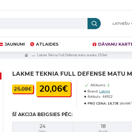
LATVIEŠU
JAUNUMI
ATLAIDES
DĀVANU KART
Lakme Teknia Full Defense matu maska 250ml
LAKME TEKNIA FULL DEFENSE MATU 
20,06€
Atlikums:
2
25,08€
Brand:
Lakme
Artikuls:
44932
PRO CENA:
16,73€
20,90€
ŠĪ AKCIJA BEIGSIES PĒC:
24
18
Dien.
Stund.