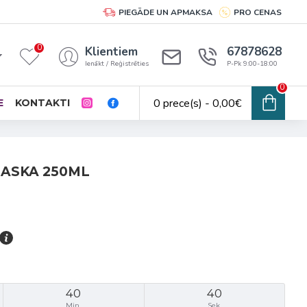
PIEGĀDE UN APMAKSA
PRO CENAS
0
Klientiem
67878628
Ienākt / Reģistrēties
P-Pk 9:00-18:00
0
0 prece(s) - 0,00€
E
KONTAKTI
MASKA 250ML
40
40
Min.
Sek.