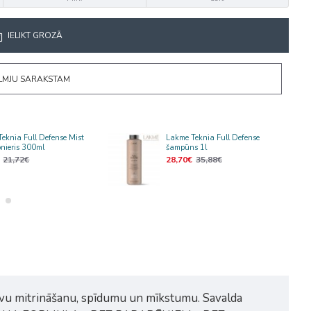
IELIKT GROZĀ
ĒLMJU SARAKSTAM
eknia Full Defense Mist
Lakme Teknia Full Defense
onieris 300ml
šampūns 1l
21,72€
28,70€
35,88€
īvu mitrināšanu, spīdumu un mīkstumu. Savalda