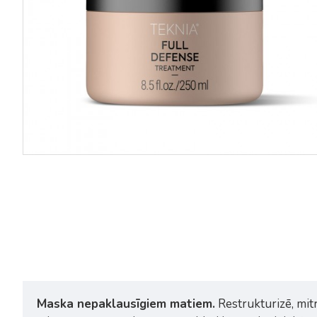
Lakme Teknia Full Defense
Lakme Teknia Full Defense 
šampūns 1l
maska 1l
28,70€
35,88€
47,90€
59,88€
Maska nepaklausīgiem matiem.
Restrukturizē, mit