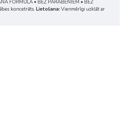
NA FORMULA • BEZ PARABĒNIEM • BEZ
kābes koncetrāts.
Lietošana:
Vienmērīgi uzklāt ar