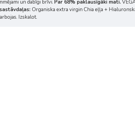
mmējami un dabīgi brīvi.
Par 68% paklausīgāki mati.
VEGĀ
 sastāvdaļas:
Organiska extra virgin Chia eļļa + Hialurons
arbojas. Izskalot.