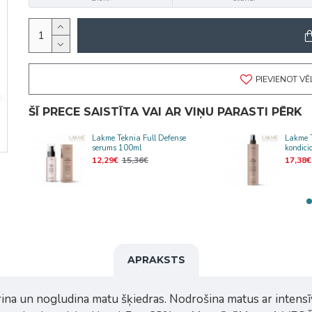
PIEVIENOT V
ŠĪ PRECE SAISTĪTA VAI AR VIŅU PARASTI PĒRK
matu
Lakme Teknia Full Defense
Lakme T
serums 100ml
kondici
12,29€
15,36€
17,38€
APRAKSTS
rina un nogludina matu šķiedras. Nodrošina matus ar intens