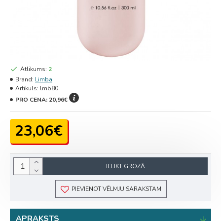
Atlikums:
2
Brand:
Limba
Artikuls:
lmb80
PRO CENA:
20,96€
23,06€
IELIKT GROZĀ
PIEVIENOT VĒLMJU SARAKSTAM
APRAKSTS