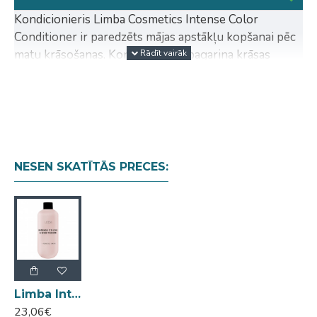
Kondicionieris Limba Cosmetics Intense Color
Conditioner ir paredzēts mājas apstākļu kopšanai pēc
matu krāsošanas. Kondicionieris pagarina krāsas
noturību un uzlabo krāsoto matu kvalitāti.
Kokosriekstu eļļa un saldo mandeļu eļļa baro un
mitrina matus, padarot tos elastīgākus un
izturīgus, veidojot aizsargbarjeru matiem.
Hidrolizētais keratīns un zīda proteīni stiprina un
NESEN SKATĪTĀS PRECES:
atjauno matus, nodrošinot kondicionējošu
efektu un pagarina krāsas noturību.
Arganes eļļa piemīt antistatiskai iedarbībai,
novērš porainību, piešķir matiem gludumu un
spīdumu.
pH: 3,0-4,0
Limba Intense Color Conditioner kondicionieis krāsotiem matiem 300ml
23,06€