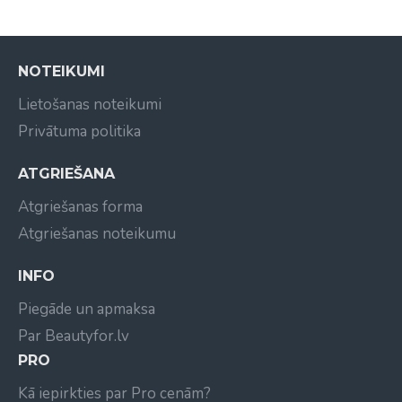
NOTEIKUMI
Lietošanas noteikumi
Privātuma politika
ATGRIEŠANA
Atgriešanas forma
Atgriešanas noteikumu
INFO
Piegāde un apmaksa
Par Beautyfor.lv
PRO
Kā iepirkties par Pro cenām?