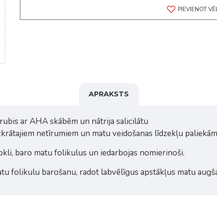
PIEVIENOT V
APRAKSTS
rubis ar AHA skābēm un nātrija salicilātu
uzkrātajiem netīrumiem un matu veidošanas līdzekļu paliekām
kli, baro matu folikulus un iedarbojas nomierinoši.
u folikulu barošanu, radot labvēlīgus apstākļus matu augša