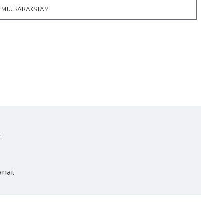
ĒLMJU SARAKSTAM
.
nai.