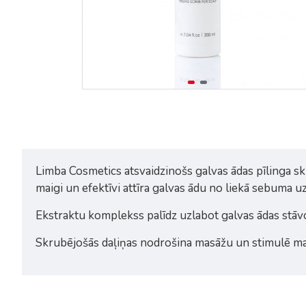
Limba Cosmetics atsvaidzinošs galvas ādas pīlinga sk
maigi un efektīvi attīra galvas ādu no liekā sebuma 
Ekstraktu komplekss palīdz uzlabot galvas ādas stāvo
Skrubējošās daļiņas nodrošina masāžu un stimulē mat