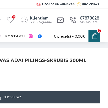
PIEGĀDE UN APMAKSA
PRO CENAS
0
Klientiem
67878628
Ienākt / Reģistrēties
P-Pk 9:00-18:00
0
0 prece(s) - 0,00€
E
KONTAKTI
VAS ĀDAI PĪLINGS-SKRUBIS 200ML
IELIKT GROZĀ