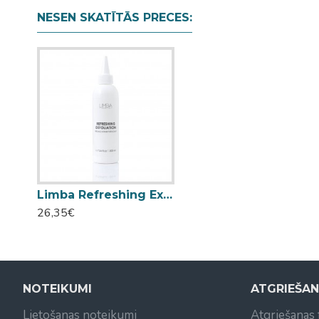
NESEN SKATĪTĀS PRECES:
Limba Refreshing Exfoliation galvas ādai pīlings-skrubis 200ml
26,35€
NOTEIKUMI
ATGRIEŠA
Lietošanas noteikumi
Atgriešanas