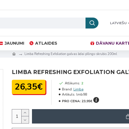
LATVIEŠU
JAUNUMI
ATLAIDES
DĀVANU KART
Limba Refreshing Exfoliation galvas ādai pīlings-skrubis 200ml
LIMBA REFRESHING EXFOLIATION GAL
26,35€
Atlikums:
2
Brand:
Limba
Artikuls:
lmb98
PRO CENA:
23,95€