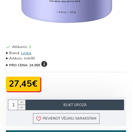
Atlikums:
2
Brand:
Limba
Artikuls:
lmb93
PRO CENA:
24,95€
27,45€
IELIKT GROZĀ
PIEVIENOT VĒLMJU SARAKSTAM