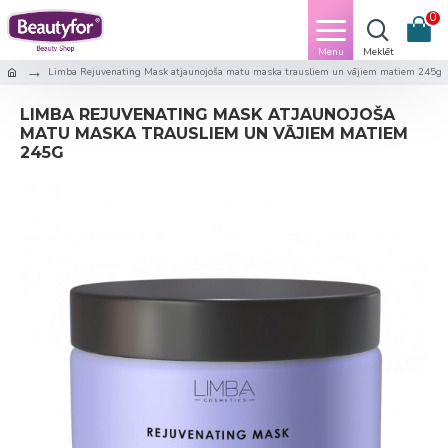
0
Limba Rejuvenating Mask atjaunojoša matu maska trausliem un vājiem matiem 245g
LIMBA REJUVENATING MASK ATJAUNOJOŠA
MATU MASKA TRAUSLIEM UN VĀJIEM MATIEM
245G