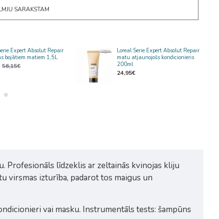
ĒLMJU SARAKSTAM
Serie Expert Absolut Repair
Loreal Serie Expert Absolut Repair
s bojātiem matiem 1,5L
matu atjaunojošs kondicionieris
200ml
56,15€
24,95€
Profesionāls līdzeklis ar zeltainās kvinojas kliju
tu virsmas izturība, padarot tos maigus un
kondicionieri vai masku. Instrumentāls tests: šampūns