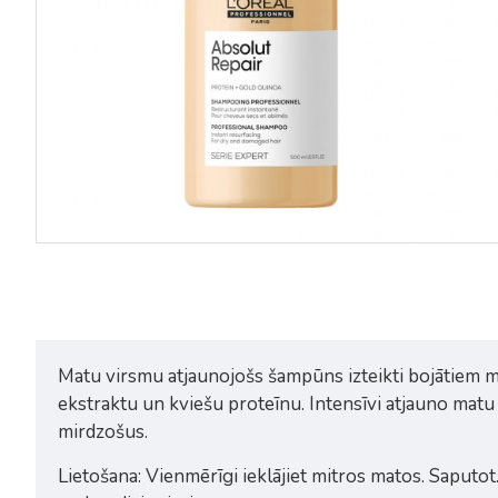
Loreal Serie Expert Absolut Repair
Loreal Serie Expert Absolut R
matu atjaunojošs kondicionieris
kondicionieris bojatiem mati
200ml
750ml
24,95€
31,76€
42,35€
Matu virsmu atjaunojošs šampūns izteikti bojātiem mat
ekstraktu un kviešu proteīnu. Intensīvi atjauno matu
mirdzošus.
Lietošana: Vienmērīgi ieklājiet mitros matos. Saputot