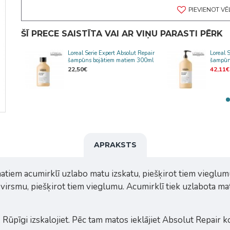
PIEVIENOT V
ŠĪ PRECE SAISTĪTA VAI AR VIŅU PARASTI PĒRK
epair
Loreal Serie Expert Absolut Repair
Loreal 
em
šampūns bojātiem matiem 300ml
šampūn
22,50€
42,11€
APRAKSTS
iem acumirklī uzlabo matu izskatu, piešķirot tiem vieglumu. 
 virsmu, piešķirot tiem vieglumu. Acumirklī tiek uzlabota ma
. Rūpīgi izskalojiet. Pēc tam matos ieklājiet Absolut Repair 