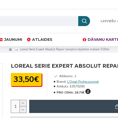
LATVIEŠU
JAUNUMI
ATLAIDES
DĀVANU KART
Loreal Serie Expert Absolut Repair šampūns bojātiem matiem 500ml
LOREAL SERIE EXPERT ABSOLUT REPA
33,50€
Atlikums:
3
Brand:
L’Oreal Professionnel
Artikuls:
E3570200
PRO CENA:
26,70€