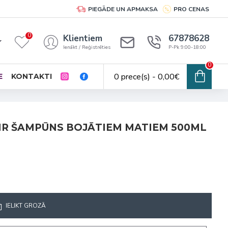
PIEGĀDE UN APMAKSA
PRO CENAS
0
Klientiem
67878628
Ienākt / Reģistrēties
P-Pk 9:00-18:00
0
0 prece(s) - 0,00€
E
KONTAKTI
IR ŠAMPŪNS BOJĀTIEM MATIEM 500ML
IELIKT GROZĀ