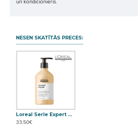
un kondicionieris.
NESEN SKATĪTĀS PRECES:
Loreal Serie Expert Absolut Repair šampūns bojātiem matiem 500ml
33,50€