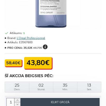
Atlikums:
1
Brand:
L’Oreal Professionnel
Artikuls:
E3567600
PRO CENA:
35,02€
46,70€
43,80€
58,40€
ŠĪ AKCIJA BEIGSIES PĒC:
25
02
35
13
Dien.
Stund.
Min.
Sek.
IELIKT GROZĀ