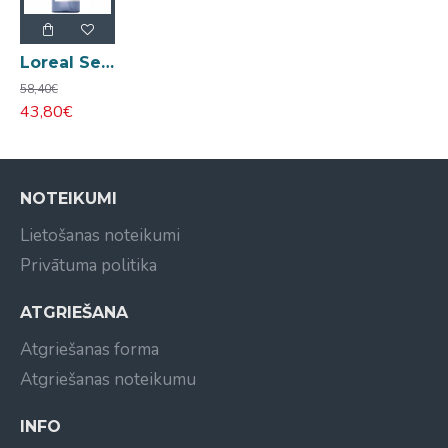
Loreal Serie Expert Blondifier Gloss šampūns blondiem matiem 1,5L
58,40€
43,80€
NOTEIKUMI
Lietošanas noteikumi
Privātuma politika
ATGRIEŠANA
Atgriešanas forma
Atgriešanas noteikumu
INFO