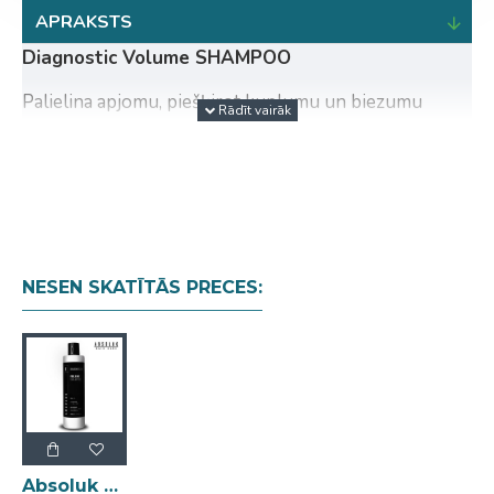
APRAKSTS
Diagnostic Volume SHAMPOO
Palielina apjomu, piešķirot kuplumu un biezumu
smalkiem matiem.Sabiezina un stiprina matu
šķiedras,palīdzot veidot krāšņākas un noturīgākas
frizūras.Izvairieties no statiskās elektrības. Mati ar
lielāku elastību un vieglumu.
B9 VITAMĪNS: stiprina matus no saknēm.
DZELZS UN KALCIJS: Stiprināt un biezināt
NESEN SKATĪTĀS PRECES:
plānākos, novājinātos, taisnākos un nedaudz
porainos matus; nodrošinot maksimālu ķermeni
bez statiskās elektrības.
PH: 5.5 / MINERALS: CALCIUM, IRON,
MAGNESIUM / VITAMINS: E, B5, B9
KĀ IZMANTOT:
uz mitriem matiem iemasēt, līdz
veidojas putas.
Absoluk Diagnostic Volume Shampoo 300ml