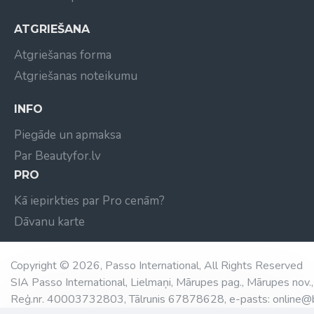
ATGRIEŠANA
Atgriešanas forma
Atgriešanas noteikumu
INFO
Piegāde un apmaksa
Par Beautyfor.lv
PRO
Kā iepirkties par Pro cenām?
Dāvanu karte
Copyright © 2026, Passo International, All Rights Reserved
SIA Passo International, Lielmaņi, Mārupes pag., Mārupes nov.,
Reģ.nr. 40003732803, Tālrunis 67878628, e-pasts: online@b