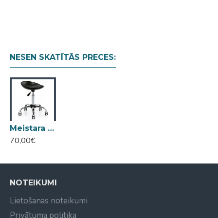
NESEN SKATĪTĀS PRECES:
Meistara krēsls 1022
70,00€
NOTEIKUMI
Lietošanas noteikumi
Privātuma politika