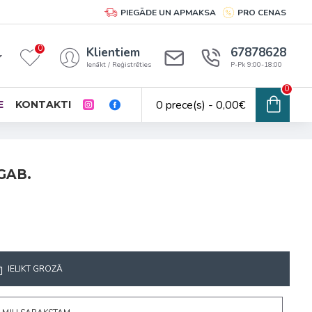
PIEGĀDE UN APMAKSA
PRO CENAS
0
Klientiem
67878628
Ienākt / Reģistrēties
P-Pk 9:00-18:00
0
0 prece(s) - 0,00€
E
KONTAKTI
GAB.
IELIKT GROZĀ