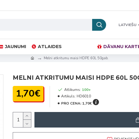
LATVIEŠU
JAUNUMI
ATLAIDES
DĀVANU KART
Melni atkritumu maisi HDPE 60L 50gab.
MELNI ATKRITUMU MAISI HDPE 60L 50
1,70€
Atlikums:
100+
Artikuls:
HD6010
PRO CENA:
1,70€