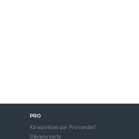
PRO
Kā iepirkties par Pro cenām?
Dāvanu karte