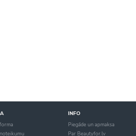
NA
INFO
 forma
Piegāde un apmaksa
 noteikumu
Par Beautyfor.lv