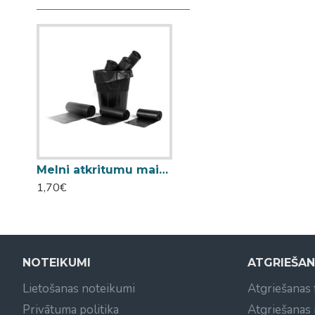
Melni atkritumu maisi HDPE 60L 50gab.
1,70€
NOTEIKUMI
ATGRIEŠA
Lietošanas noteikumi
Atgriešanas
Privātuma politika
Atgriešanas