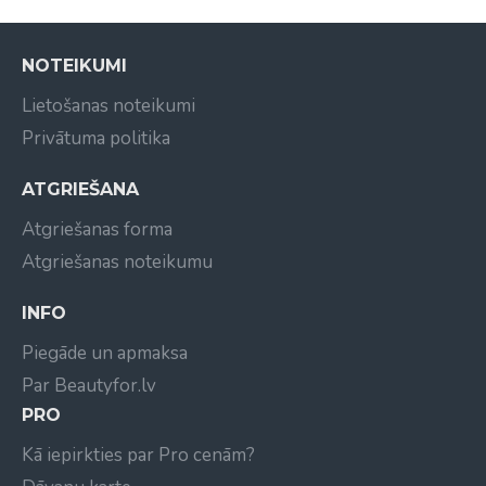
NOTEIKUMI
Lietošanas noteikumi
Privātuma politika
ATGRIEŠANA
Atgriešanas forma
Atgriešanas noteikumu
INFO
Piegāde un apmaksa
Par Beautyfor.lv
PRO
Kā iepirkties par Pro cenām?