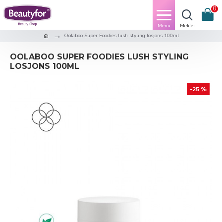
0
Oolaboo Super Foodies lush styling losjons 100ml
OOLABOO SUPER FOODIES LUSH STYLING
LOSJONS 100ML
-25 %