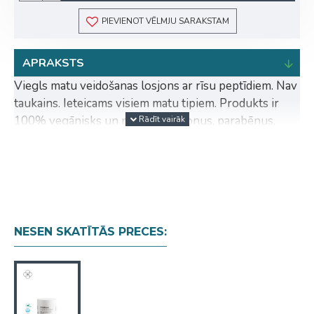
PIEVIENOT VĒLMJU SARAKSTAM
APRAKSTS
Viegls matu veidošanas losjons ar rīsu peptīdiem. Nav
taukains. Ieteicams visiem matu tipiem. Produkts ir
100% vegānisks un nesatur silikonus, parabēnus,
sulfātus (SLS/SLES) un minerāleļļas.
Ko tas dara?
Fiksējošo daļiņu un polimēru kombinācija spēcina un
kopj matus. Nodrošina vidēji stipru fiksāciju, novērš
statiskās elektrības uzkrāšanos un matu pūkošanos.
NESEN SKATĪTĀS PRECES:
Lietošana: Vienmērīgi ieklāt super foodies lush styling
lotion mitros matos no saknēm līdz matu galiem.
Izžāvēt matus ar fēnu vai ļaut tiem dabiski izžūt.
Iestrādāt sausos matos, lai atdalītu un akcentētu