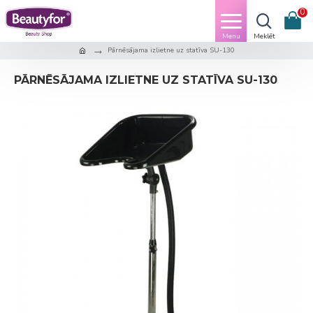
0
Pārnēsājama izlietne uz statīva SU-130
PĀRNĒSĀJAMA IZLIETNE UZ STATĪVA SU-130