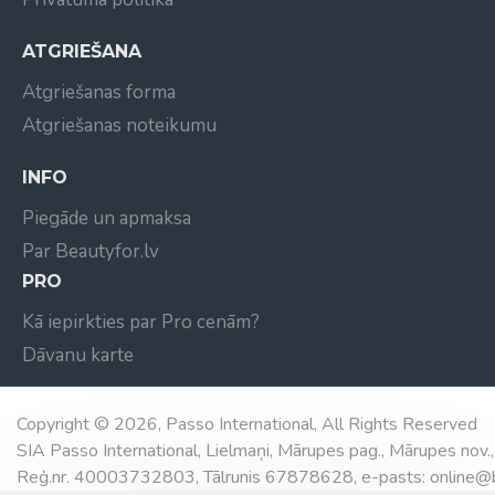
ATGRIEŠANA
Atgriešanas forma
Atgriešanas noteikumu
INFO
Piegāde un apmaksa
Par Beautyfor.lv
PRO
Kā iepirkties par Pro cenām?
Dāvanu karte
Copyright © 2026, Passo International, All Rights Reserved
SIA Passo International, Lielmaņi, Mārupes pag., Mārupes nov.,
Reģ.nr. 40003732803, Tālrunis 67878628, e-pasts: online@b