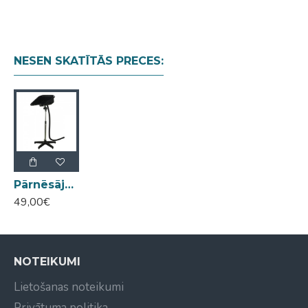
NESEN SKATĪTĀS PRECES:
Pārnēsājama izlietne uz statīva SU-130
49,00€
NOTEIKUMI
Lietošanas noteikumi
Privātuma politika