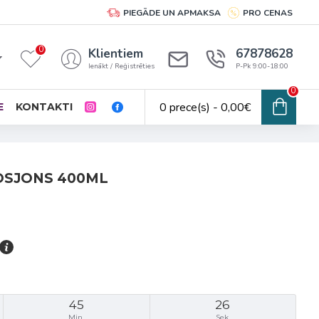
PIEGĀDE UN APMAKSA
PRO CENAS
0
Klientiem
67878628
Ienākt / Reģistrēties
P-Pk 9:00-18:00
0
0 prece(s) - 0,00€
E
KONTAKTI
OSJONS 400ML
45
25
Min.
Sek.