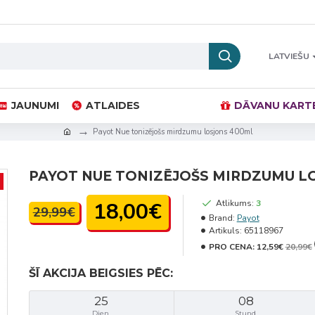
LATVIEŠU
JAUNUMI
ATLAIDES
DĀVANU KART
Payot Nue tonizējošs mirdzumu losjons 400ml
PAYOT NUE TONIZĒJOŠS MIRDZUMU L
18,00€
Atlikums:
3
29,99€
Brand:
Payot
Artikuls:
65118967
PRO CENA:
12,59€
20,99€
ŠĪ AKCIJA BEIGSIES PĒC:
25
08
Dien.
Stund.