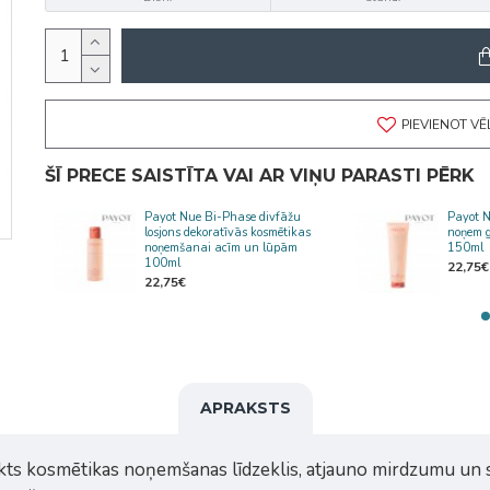
PIEVIENOT V
ŠĪ PRECE SAISTĪTA VAI AR VIŅU PARASTI PĒRK
s
Payot Nue Bi-Phase divfāžu
Payot N
losjons dekoratīvās kosmētikas
noņem g
noņemšanai acīm un lūpām
150ml
100ml
22,75€
22,75€
APRAKSTS
kts kosmētikas noņemšanas līdzeklis, atjauno mirdzumu un 