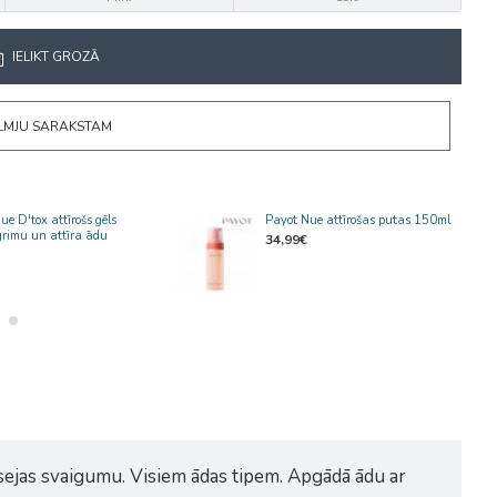
IELIKT GROZĀ
ĒLMJU SARAKSTAM
ue D'tox attīrošs gēls
Payot Nue attīrošas putas 150ml
rimu un attīra ādu
34,99€
sejas svaigumu. Visiem ādas tipem. Apgādā ādu ar