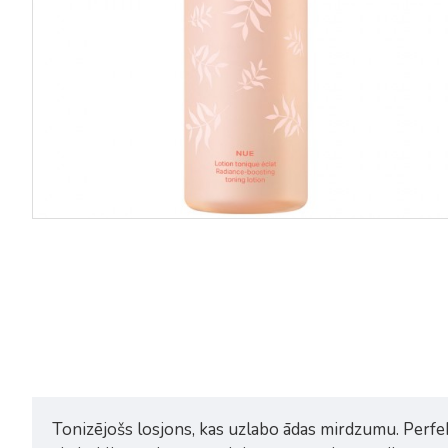
Payot Nue attīrošas putas 150ml
Payot Nue attīrošs micelārai
ūdens sejai un acīm 100ml
34,99€
8,47€
15,40€
Tonizējošs losjons, kas uzlabo ādas mirdzumu. Perfe