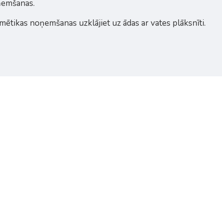
oņemšanas.
mētikas noņemšanas uzklājiet uz ādas ar vates plāksnīti.