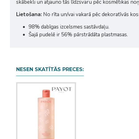
skābekli un atjauno tās līdzsvaru pēc kosmētikas n
Lietošana:
No rīta un/vai vakarā pēc dekoratīvās kos
98% dabīgas izcelsmes sastāvdaļu.
Šajā pudelē ir 56% pārstrādāta plastmasas.
NESEN SKATĪTĀS PRECES: