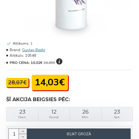
Atlikums:
1
Brand:
Gustav Baehr
Artikuls:
10548
PRO CENA:
10,02€
20,05€
14,03€
28,07€
ŠĪ AKCIJA BEIGSIES PĒC:
23
12
26
23
Dien.
Stund.
Min.
Sek.
IELIKT GROZĀ