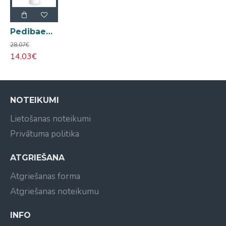
Pedibaehr Wellness lavanda augu vanniņa 1L
28,07€
14,03€
NOTEIKUMI
Lietošanas noteikumi
Privātuma politika
ATGRIEŠANA
Atgriešanas forma
Atgriešanas noteikumu
INFO