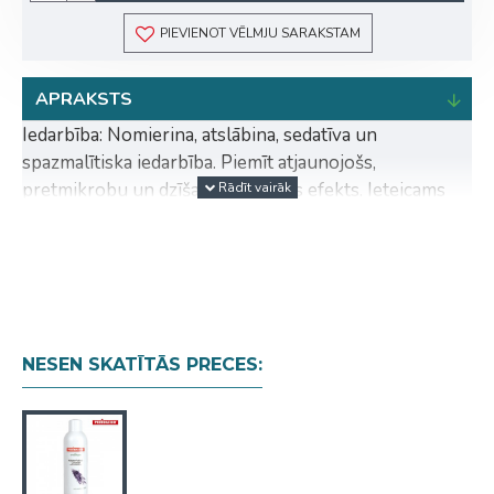
PIEVIENOT VĒLMJU SARAKSTAM
APRAKSTS
Iedarbība: Nomierina, atslābina, sedatīva un
spazmalītiska iedarbība. Piemīt atjaunojošs,
pretmikrobu un dzīšanu veicinošs efekts. Ieteicams
lietot ādas saslimšanas gadījumos.
piemērotas visiem ādas tipiem
palīdz saglabāt ādas dabisko aizsargfunkciju
dabīgie komponenti efektīvi mīkstina pēdu ādu
ēteriskās eļļas uzlabo asins cirkulāciju un
NESEN SKATĪTĀS PRECES:
stimulē ādas šūnu metabolismu
ieteicamas spa vannām; neputojas
Lietošana: pusīti vāciņa pievienot 36-38°C siltam
ūdenim. Procedūras ilgums: 5-10 minūtes.