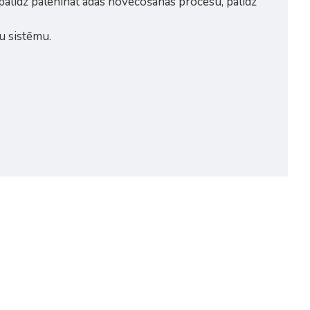
 palīdz palēnināt ādas novecošanās procesu, palīdz
.
u sistēmu.