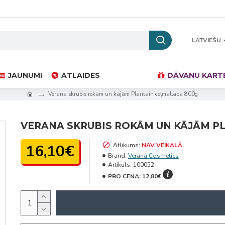
LATVIEŠU
JAUNUMI
ATLAIDES
DĀVANU KART
Verana skrubis rokām un kājām Plantain ceļmallapa 800g
VERANA SKRUBIS ROKĀM UN KĀJĀM P
16,10€
Atlikums:
NAV VEIKALĀ
Brand:
Verana Cosmetics
Artikuls:
100052
PRO CENA:
12,80€