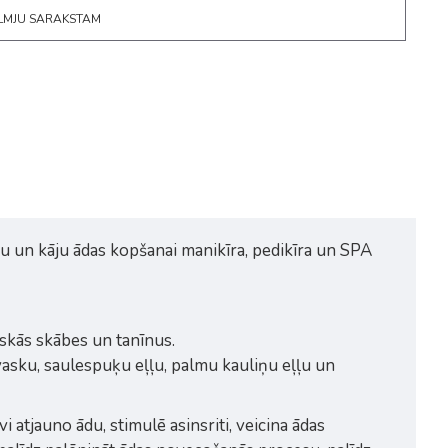
ĒLMJU SARAKSTAM
ku un kāju ādas kopšanai manikīra, pedikīra un SPA
iskās skābes un tanīnus.
u vasku, saulespuķu eļļu, palmu kauliņu eļļu un
 atjauno ādu, stimulē asinsriti, veicina ādas