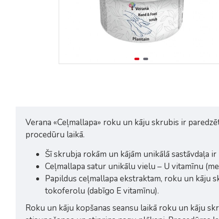
Verana «Ceļmallapa» roku un kāju skrubis ir paredzēts
procedūru laikā.
Šī skrubja rokām un kājām unikālā sastāvdaļa ir
Ceļmallapa satur unikālu vielu – U vitamīnu (met
Papildus ceļmallapa ekstraktam, roku un kāju skru
tokoferolu (dabīgo E vitamīnu).
Roku un kāju kopšanas seansu laikā roku un kāju skrub