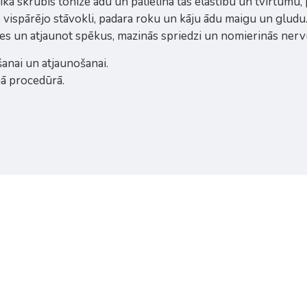
kā skrubis tonizē ādu un palielina tās elastību un tvirtumu,
vispārējo stāvokli, padara roku un kāju ādu maigu un gludu
ies un atjaunot spēkus, mazinās spriedzi un nomierinās nerv
šanai un atjaunošanai.
nā procedūrā.