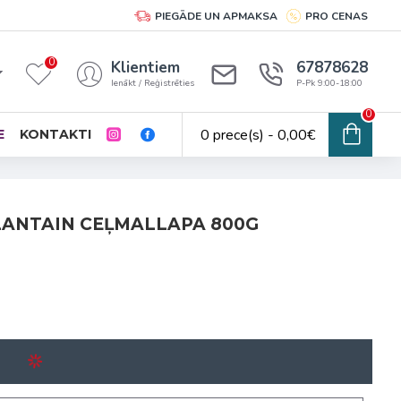
PIEGĀDE UN APMAKSA
PRO CENAS
0
Klientiem
67878628
Ienākt / Reģistrēties
P-Pk 9:00-18:00
0
0 prece(s) - 0,00€
E
KONTAKTI
LANTAIN CEĻMALLAPA 800G