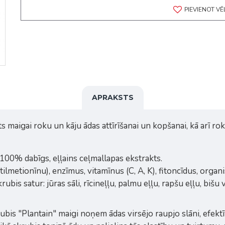
PIEVIENOT V
APRAKSTS
 maigai roku un kāju ādas attīrīšanai un kopšanai, kā arī ro
 100% dabīgs, eļļains ceļmallapas ekstrakts.
ilmetionīnu), enzīmus, vitamīnus (C, A, K), fitoncīdus, organ
bis satur: jūras sāli, rīcineļļu, palmu eļļu, rapšu eļļu, biš
is "Plantain" maigi noņem ādas virsējo raupjo slāni, efektīvi