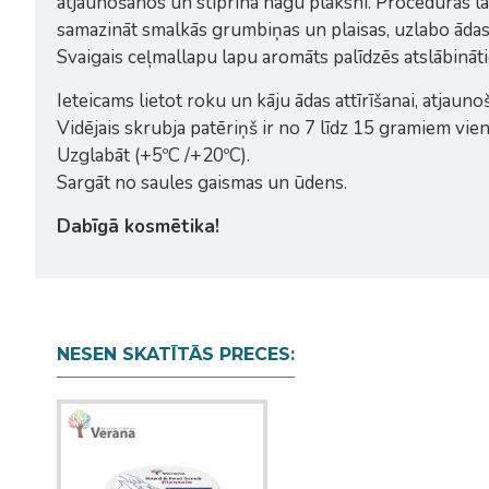
atjaunošanos un stiprina nagu plāksni. Procedūras lai
samazināt smalkās grumbiņas un plaisas, uzlabo ādas 
Svaigais ceļmallapu lapu aromāts palīdzēs atslābināt
Ieteicams lietot roku un kāju ādas attīrīšanai, atjauno
Vidējais skrubja patēriņš ir no 7 līdz 15 gramiem vie
Uzglabāt (+5ºC /+20ºC).
Sargāt no saules gaismas un ūdens.
Dabīgā kosmētika!
NESEN SKATĪTĀS PRECES: