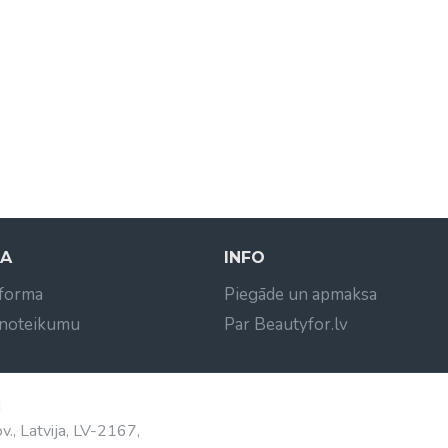
NA
INFO
 forma
Piegāde un apmaksa
 noteikumu
Par Beautyfor.lv
d
v., Latvija, LV-2167,