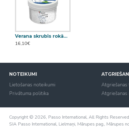
Verana skrubis rokām un kājām Plantain ceļmallapa 800g
16,10€
NOTEIKUMI
ATGRIEŠA
Lietošanas noteikumi
Atgriešanas
Privātuma politika
Atgriešanas
Copyright © 2026, Passo International, All Rights Reserve
SIA Passo International, Lielmaņi, Mārupes pag., Mārupes no