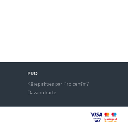
PRO
Kā iepirkties par Pro cenām?
Dāvanu karte