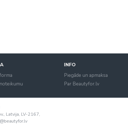
NA
INFO
 forma
Piegāde un apmaksa
 noteikumu
Par Beautyfor.lv
d
v., Latvija, LV-2167,
@beautyfor.lv