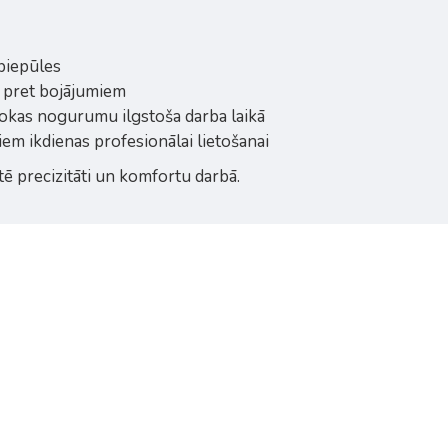
 piepūles
gs pret bojājumiem
rokas nogurumu ilgstoša darba laikā
iem ikdienas profesionālai lietošanai
tē precizitāti un komfortu darbā.