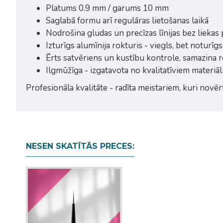
Platums 0.9 mm / garums 10 mm
Saglabā formu arī regulāras lietošanas laikā
Nodrošina gludas un precīzas līnijas bez liekas
Izturīgs alumīnija rokturis - viegls, bet noturī
Ērts satvēriens un kustību kontrole, samazina 
Ilgmūžīga - izgatavota no kvalitatīviem materiāl
Profesionāla kvalitāte - radīta meistariem, kuri novēr
NESEN SKATĪTĀS PRECES: