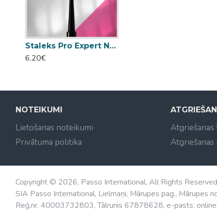
Staleks Pro Expert NBE-03 nagu dizaina ota platums 0.9 x 10 mm
6,20€
NOTEIKUMI
ATGRIEŠA
Lietošanas noteikumi
Atgriešanas
Privātuma politika
Atgriešanas
Copyright © 2026, Passo International, All Rights Reserve
SIA Passo International, Lielmaņi, Mārupes pag., Mārupes no
Reģ.nr. 40003732803, Tālrunis 67878628, e-pasts: online