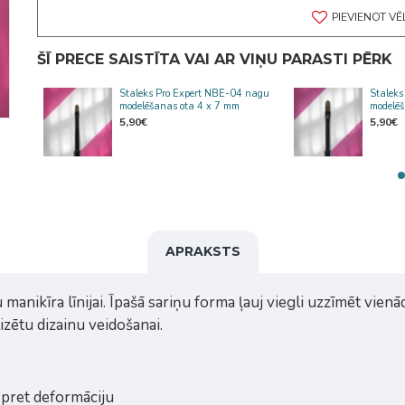
PIEVIENOT V
ŠĪ PRECE SAISTĪTA VAI AR VIŅU PARASTI PĒRK
nagu
Staleks Pro Expert NBE-04 nagu
Stalek
11
modelēšanas ota 4 x 7 mm
modelē
5,90€
5,90€
APRAKSTS
manikīra līnijai. Īpašā sariņu forma ļauj viegli uzzīmēt vienā
izētu dizainu veidošanai.
i pret deformāciju