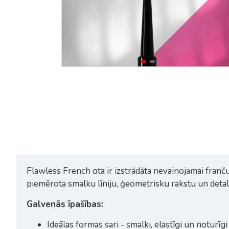
Staleks Pro Expert NBE-05 nagu
Staleks Pro Expert NBE-07 
modelēšanas ota 5 x 8.5mm
ota gradienta dizainam 7 x 
mm
6,20€
6,20€
Flawless French ota ir izstrādāta nevainojamai franču 
piemērota smalku līniju, ģeometrisku rakstu un detal
Galvenās īpašības:
Ideālas formas sari - smalki, elastīgi un noturīg