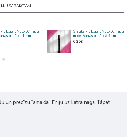
ĒLMJU SARAKSTAM
s Pro Expert NBE-06 nagu
Staleks Pro Expert NBE-05 nagu
šanas ota 6 x 11 mm
modelēšanas ota 5 x 8.5mm
6,20€
du un precīzu “smaida” līniju uz katra naga. Tāpat