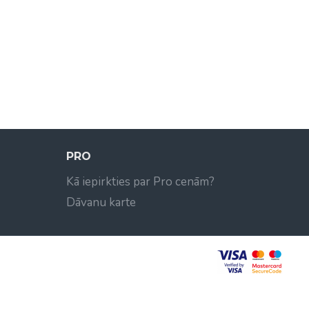
PRO
Kā iepirkties par Pro cenām?
Dāvanu karte