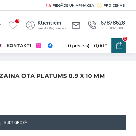
PIEGĀDE UN APMAKSA
PRO CENAS
0
Klientiem
67878628
Ienākt / Reģistrēties
P-Pk 9:00-18:00
0
0 prece(s) - 0,00€
E
KONTAKTI
ZAINA OTA PLATUMS 0.9 X 10 MM
IELIKT GROZĀ