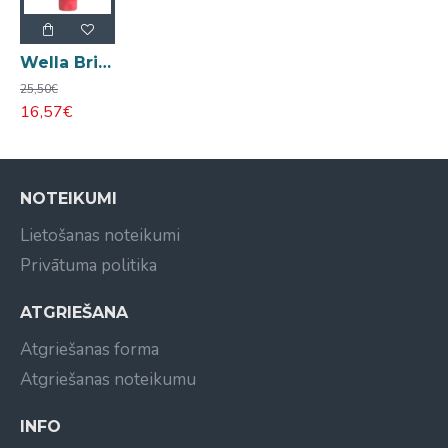
Wella Brilliance Thick kondicionieris cietiem matiem 200ml
25,50€
16,57€
NOTEIKUMI
Lietošanas noteikumi
Privātuma politika
ATGRIEŠANA
Atgriešanas forma
Atgriešanas noteikumu
INFO