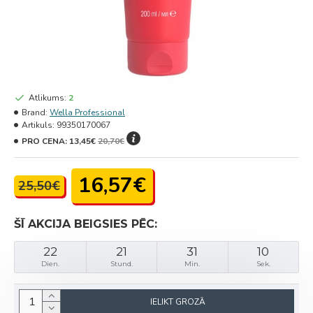
Atlikums:
2
Brand:
Wella Professional
Artikuls:
99350170067
PRO CENA:
13,45€
20,70€
16,57€
25,50€
ŠĪ AKCIJA BEIGSIES PĒC:
22
21
31
10
Dien.
Stund.
Min.
Sek.
IELIKT GROZĀ