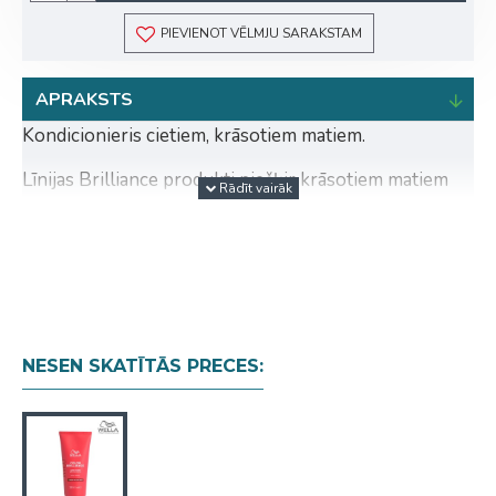
PIEVIENOT VĒLMJU SARAKSTAM
APRAKSTS
Kondicionieris cietiem, krāsotiem matiem.
Līnijas Brilliance produkti piešķir krāsotiem matiem
mirdzumu. 3-dimensionāla polimēru savienojumu
tehnoloģija veicina aktīvu Brilliance formulas
mijiedarbību ar matiem. Līnijas produktu sastāvos
iekļauts dimanta pūderis.
NESEN SKATĪTĀS PRECES: