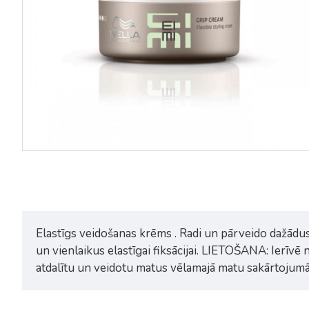
Elastīgs veidošanas krēms . Radi un pārveido dažādus
un vienlaikus elastīgai fiksācijai. LIETOŠANA: Ierīvē 
atdalītu un veidotu matus vēlamajā matu sakārtojumā. 