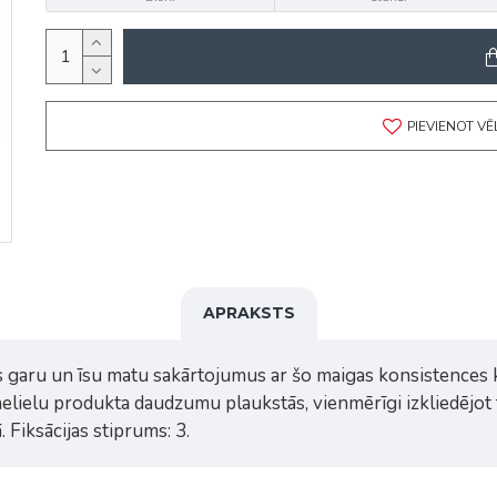
PIEVIENOT V
APRAKSTS
 garu un īsu matu sakārtojumus ar šo maigas konsistences kr
nelielu produkta daudzumu plaukstās, vienmērīgi izkliedējot t
Fiksācijas stiprums: 3.