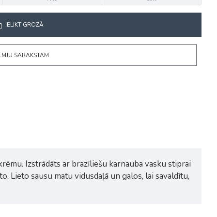
IELIKT GROZĀ
ĒLMJU SARAKSTAM
ēmu. Izstrādāts ar brazīliešu karnauba vasku stiprai
o. Lieto sausu matu vidusdaļā un galos, lai savaldītu,