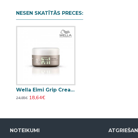
NESEN SKATĪTĀS PRECES:
Wella Eimi Grip Cream matu veidošanas krēms 75ml
18,64€
24,85€
NOTEIKUMI
ATGRIEŠA