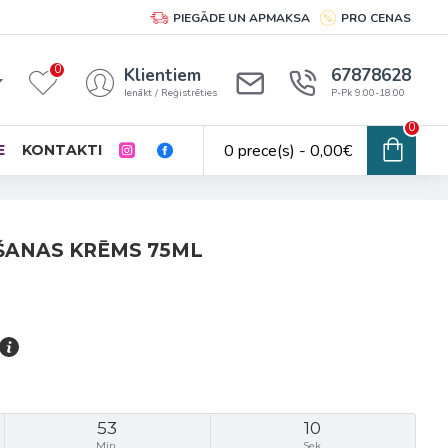
PIEGĀDE UN APMAKSA
PRO CENAS
0
Klientiem
67878628
Ienākt / Reģistrēties
P-Pk 9:00-18:00
0
0 prece(s) - 0,00€
E
KONTAKTI
ŠANAS KRĒMS 75ML
53
10
Min.
Sek.