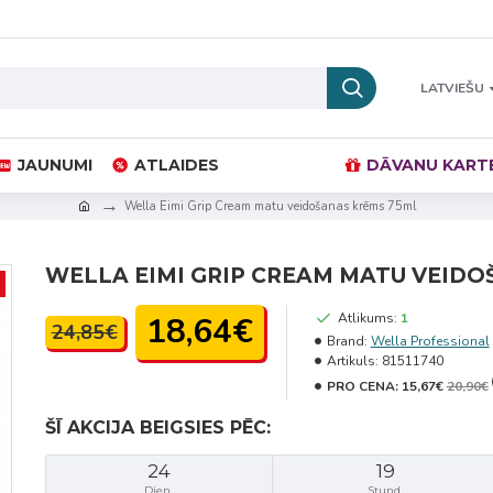
LATVIEŠU
JAUNUMI
ATLAIDES
DĀVANU KART
Wella Eimi Grip Cream matu veidošanas krēms 75ml
WELLA EIMI GRIP CREAM MATU VEIDO
18,64€
Atlikums:
1
24,85€
Brand:
Wella Professional
Artikuls:
81511740
PRO CENA:
15,67€
20,90€
ŠĪ AKCIJA BEIGSIES PĒC:
24
19
Dien.
Stund.