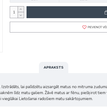
PIEVIENOT V
APRAKSTS
i. Izstrādāts, lai palīdzētu aizsargāt matus no mitruma zudum
o saknēm līdz matu galiem. Žāvē matus ar fēnu, piešķirot ti
i vieglākai Lietošanai radošiem matu sakārtojumiem.