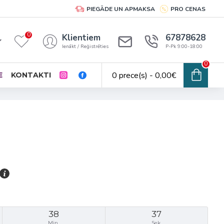
PIEGĀDE UN APMAKSA
PRO CENAS
0
Klientiem
67878628
Ienākt / Reģistrēties
P-Pk 9:00-18:00
0
0 prece(s) - 0,00€
E
KONTAKTI
38
37
Min.
Sek.