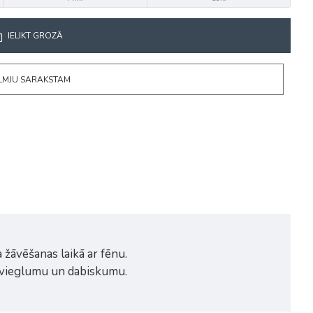
IELIKT GROZĀ
ĒLMJU SARAKSTAM
a žāvēšanas laikā ar fēnu.
em vieglumu un dabiskumu.