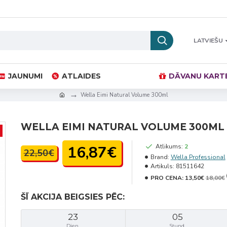
LATVIEŠU
JAUNUMI
ATLAIDES
DĀVANU KART
Wella Eimi Natural Volume 300ml
WELLA EIMI NATURAL VOLUME 300ML
16,87€
Atlikums:
2
22,50€
Brand:
Wella Professional
Artikuls:
81511642
PRO CENA:
13,50€
18,00€
ŠĪ AKCIJA BEIGSIES PĒC:
23
05
Dien.
Stund.