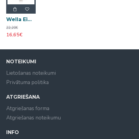
Wella Eimi Perfect Me nogludinošs losjons matiem 100ml
22,20€
16,65€
NOTEIKUMI
Lietošanas noteikumi
Privātuma politika
ATGRIEŠANA
Atgriešanas forma
Atgriešanas noteikumu
INFO