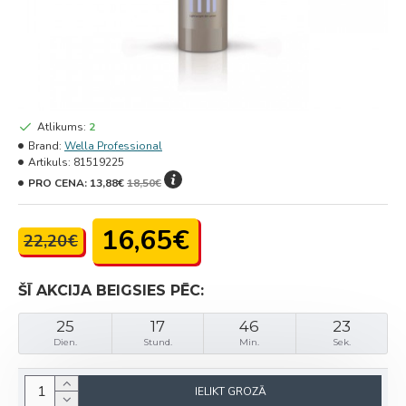
Atlikums:
2
Brand:
Wella Professional
Artikuls:
81519225
PRO CENA:
13,88€
18,50€
16,65€
22,20€
ŠĪ AKCIJA BEIGSIES PĒC:
25
17
46
23
Dien.
Stund.
Min.
Sek.
IELIKT GROZĀ