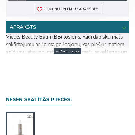
PIEVIENOT VĒLMJU SARAKSTAM
APRAKSTS
Viegls Beauty Balm (BB) losjons. Radi dabisku matu
sakārtojumu ar šo maigo losjonu, kas piešķir matiem
spīdumu, atjauno, mitrina, novērš matu savelšanos un
aizsargā tos no karstajām matu veidošanas ierīcēm.
LIETOŠANA: Lutini, pilnveido, aizsargā. Izsmalcinātai
sajūtai viegli iemasē nelielu produkta daudzumu mitru
vai sausu matu vidusdaļā un galos. Veido matus, kā
vēlies.
NESEN SKATĪTĀS PRECES: