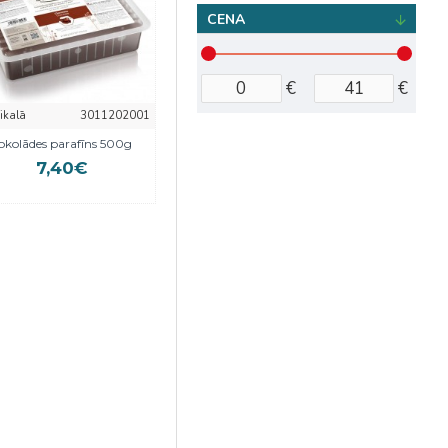
CENA
€
€
eikalā
3011202001
okolādes parafīns 500g
7,40€