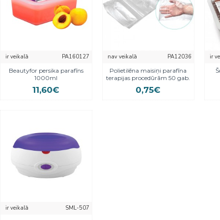
ir veikalā
PA160127
nav veikalā
PA12036
ir v
Beautyfor persika parafīns
Polietilēna maisiņi parafīna
Š
1000ml
terapijas procedūrām 50 gab.
11,60€
0,75€
ir veikalā
SML-507