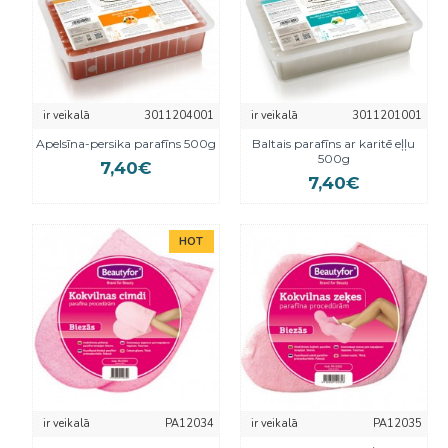
ir veikalā
3011204001
ir veikalā
3011201001
Apelsīna-persika parafīns 500g
Baltais parafīns ar karitē eļļu
500g
7,40€
7,40€
HOT
ir veikalā
PA12034
ir veikalā
PA12035