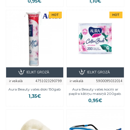
0,95€
1,10€
HOT
HOT
IELIKT GROZĀ
IELIKT GROZĀ
ir veikalā
4751023290799
ir veikalā
5900095032014
Aura Beauty vates diski 150gab
Aura Beauty vates kociņi ar
papīra kātiņu maisiņā 200gab.
1,35€
0,95€