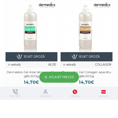
IELIKT GROZĀ
IELIKT GROZĀ
ir veikalā
ALOE
ir veikalā
COLLAGEN
Dermedics Gel Aloe Vera aparātu
Dermedics Gel Collagen aparātu
gēls 500g
gēls 500g
ATLASĪT PRECES
14,70€
14,70€
9:00-18:00
Klientiem
Atlaides
Jaunumi