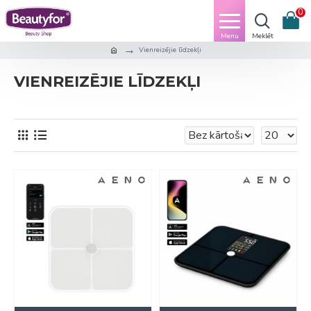
0
Vienreizējie līdzekļi
VIENREIZĒJIE LĪDZEKĻI