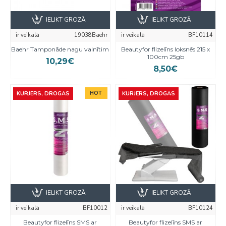
IELIKT GROZĀ
IELIKT GROZĀ
ir veikalā
19038Baehr
ir veikalā
BF10114
Baehr Tamponāde nagu valnītim
Beautyfor flizelīns loksnēs 215 x
100cm 25gb
10,29€
8,50€
HOT
KURJERS, DROGAS
KURJERS, DROGAS
IELIKT GROZĀ
IELIKT GROZĀ
ir veikalā
BF10012
ir veikalā
BF10124
Beautyfor flizelīns SMS ar
Beautyfor flizelīns SMS ar