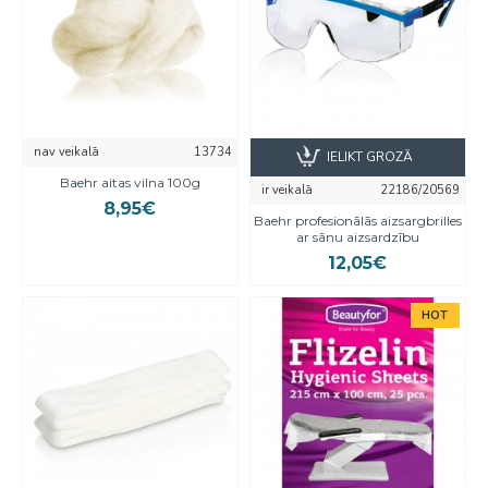
nav veikalā
13734
IELIKT GROZĀ
Baehr aitas vilna 100g
ir veikalā
22186/20569
8,95€
Baehr profesionālās aizsargbrilles
ar sānu aizsardzību
12,05€
HOT