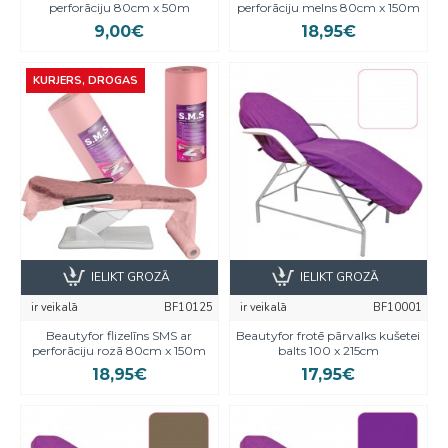
perforāciju 80cm x 50m
perforāciju melns 80cm x 150m
9,00€
18,95€
KURJERS, DROGAS
IELIKT GROZĀ
IELIKT GROZĀ
ir veikalā
BF10125
ir veikalā
BF10001
Beautyfor flizelīns SMS ar
Beautyfor frotē pārvalks kušetei
perforāciju rozā 80cm x 150m
balts 100 x 215cm
18,95€
17,95€