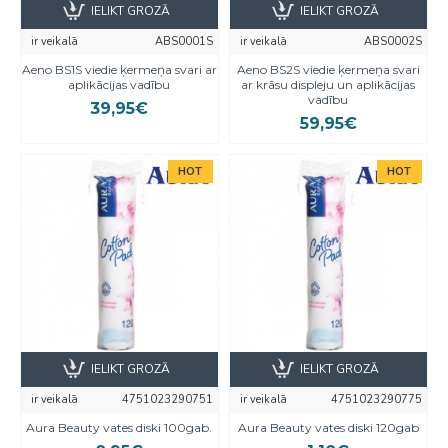
IELIKT GROZĀ
IELIKT GROZĀ
ir veikalā
ABS0001S
ir veikalā
ABS0002S
Aeno BS1S viedie ķermeņa svari ar
Aeno BS2S viedie ķermeņa svari
aplikācijas vadību
ar krāsu displeju un aplikācijas
vadību
39,95€
59,95€
HOT
HOT
IELIKT GROZĀ
IELIKT GROZĀ
ir veikalā
4751023290751
ir veikalā
4751023290775
Aura Beauty vates diski 100gab.
Aura Beauty vates diski 120gab