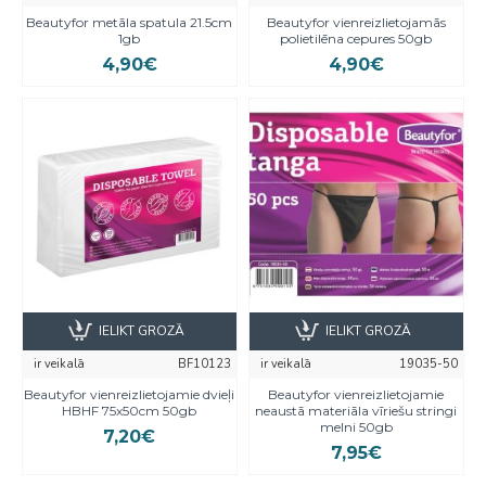
Beautyfor metāla spatula 21.5cm
Beautyfor vienreizlietojamās
1gb
polietilēna cepures 50gb
4,90€
4,90€
IELIKT GROZĀ
IELIKT GROZĀ
ir veikalā
BF10123
ir veikalā
19035-50
Beautyfor vienreizlietojamie dvieļi
Beautyfor vienreizlietojamie
HBHF 75x50cm 50gb
neaustā materiāla vīriešu stringi
melni 50gb
7,20€
7,95€