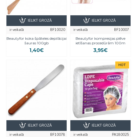
IELIKT GROZĀ
IELIKT GROZĀ
ir veikalā
BF10020
ir veikalā
BF10007
Beautyfor koka špāteles depilācijai
Beautyfor kompresijas plēve
šauras 100gb
ietīšanas procedūrām 100m
1,40€
3,95€
HOT
IELIKT GROZĀ
IELIKT GROZĀ
ir veikalā
BF10078
ir veikalā
PA180025