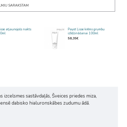
ĒLMJU SARAKSTAM
isse atjaunojošs nakts
Payot Lisse krēms grumbu
50ml
izlīdzināšanai 100ml
58,35€
s izcelsmes sastāvdaļās, Šveices priedes miza,
opmensē dabisko hialuronskābes zudumu ādā.