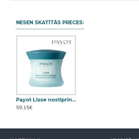
NESEN SKATĪTĀS PRECES:
Payot Lisse nostiprinošs serums 50ml
59,15€