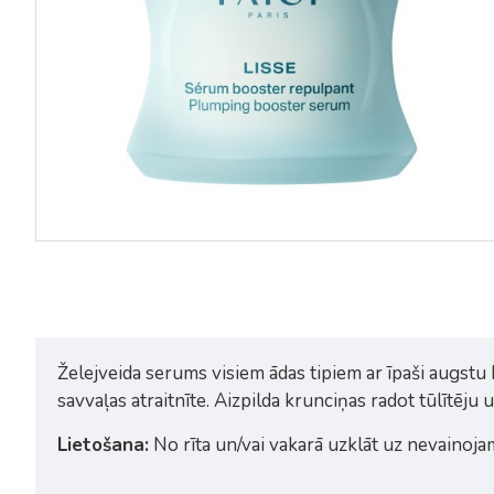
Payot Lisse atjaunojošs nakts
Payot Lisse krēms grumbu
krēms 50ml
izlīdzināšanai 100ml
56,45€
58,35€
Želejveida serums visiem ādas tipiem ar īpaši augstu
savvaļas atraitnīte. Aizpilda krunciņas radot tūlīt
Lietošana:
No rīta un/vai vakarā uzklāt uz nevainojam