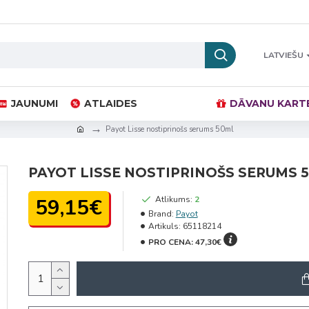
LATVIEŠU
JAUNUMI
ATLAIDES
DĀVANU KART
Payot Lisse nostiprinošs serums 50ml
PAYOT LISSE NOSTIPRINOŠS SERUMS 
59,15€
Atlikums:
2
Brand:
Payot
Artikuls:
65118214
PRO CENA:
47,30€