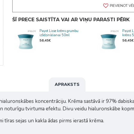
PIEVIENOT V
ŠĪ PRECE SAISTĪTA VAI AR VIŅU PARASTI PĒRK
Payot Lisse krēms grumbu
Payot L
izlīdzināšanai 50ml
krēms 
56,45€
56,45€
APRAKSTS
 hialuronskābes koncentrāciju. Krēma sastāvā ir 97% dabiska
ēju un noturīgu tvirtuma efektu. Divu veidu hialuronskābe k
i tīras sejas un kakla ādas pirms ierastā krēma.