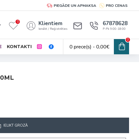
PIEGĀDE UN APMAKSA
PRO CENAS
0
Klientiem
67878628
Ienākt / Reģistrēties
P-Pk 9:00-18:00
0
0 prece(s) - 0,00€
E
KONTAKTI
50ML
IELIKT GROZĀ