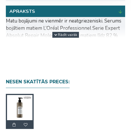
APRAKSTS
Matu bojājumi ne vienmēr ir neatgriezeniski. Serums
bojātiem matiem L’Oréal Professionnel Serie Expert
Absolut Repair Molecular piešķir matiem līdz 82 %
vairāk spēka un efektīvi tos atjauno jau kopš pirmās
seruma lietošanas reizes. Tā uzklāšana ir ļoti patīkama,
pateicoties lieliskajai tekstūrai, kas uzreiz uzsūcas un
nenoslogo matus.
Apraksts:
NESEN SKATĪTĀS PRECES:
atjauno stipri bojātus matus pēc vienas
lietošanas reizes;
atjauno matu molekulāro struktūru;
atjauno matu spēku, elastību un dabiskumu;
serumam līdzīgā tekstūra ātri uzsūcas un
nenoslogo matus;