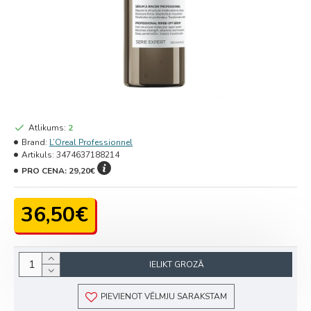
Atlikums:
2
Brand:
L’Oreal Professionnel
Artikuls:
3474637188214
PRO CENA:
29,20€
36,50€
IELIKT GROZĀ
PIEVIENOT VĒLMJU SARAKSTAM