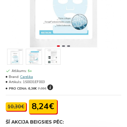
Atlikums:
5+
Brand:
Carelika
Artikuls:
1S0031EF003
PRO CENA:
6,36€
7,95€
8,24€
10,30€
ŠĪ AKCIJA BEIGSIES PĒC: