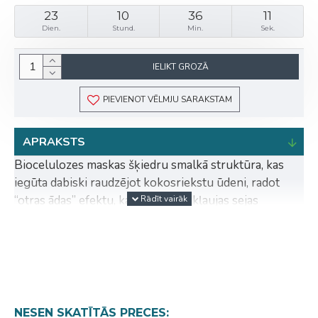
23
10
36
11
Dien.
Stund.
Min.
Sek.
IELIKT GROZĀ
PIEVIENOT VĒLMJU SARAKSTAM
APRAKSTS
Biocelulozes maskas šķiedru smalkā struktūra, kas
iegūta dabiski raudzējot kokosriekstu ūdeni, radot
“otras ādas” efektu, kas lieliski piekļaujas sejas
vaibstiem. Uzklājot uz sejas, maska veido unikālu
membrānu, kas vienmērīgi izkliedē serumu pa ādas
virsmu.
Hialuronskābes un kolagēna mitrinošā iedarbība
sniedz ādai izcilu svaigumu un izcili atjauno sejas
krāsu. Sastāvā ir 96% dabiskas izcelsmes ingredienti.
NESEN SKATĪTĀS PRECES: