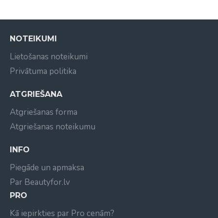
NOTEIKUMI
Lietošanas noteikumi
Privātuma politika
ATGRIEŠANA
Atgriešanas forma
Atgriešanas noteikumu
INFO
Piegāde un apmaksa
Par Beautyfor.lv
PRO
Kā iepirkties par Pro cenām?