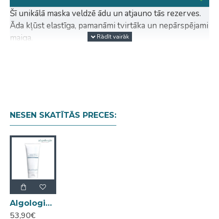
Šī unikālā maska veldzē ādu un atjauno tās rezerves.
Āda kļūst elastīga, pamanāmi tvirtāka un nepārspējami
maiga.
Lietošana: Uzklāt biezā slānī uz sejas, kakla un dekoltē
zonas ādas un atstāt iedarboties 15 minūtes. Noskalot
un tonizēt ādu. Apiet acu zonu
NESEN SKATĪTĀS PRECES:
Algologie Hydra Plus Hydra-Comfort Mask mitrinoša maska 200ml
53,90€