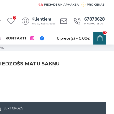
PIEGĀDE UN APMAKSA
PRO CENAS
0
Klientiem
67878628
Ienākt / Reģistrēties
P-Pk 9:00-18:00
0
0 prece(s) - 0,00€
E
KONTAKTI
0ml
NIEDZOŠS MATU SAKŅU
IELIKT GROZĀ