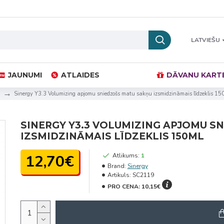
LATVIEŠU
JAUNUMI
ATLAIDES
DĀVANU KART
Sinergy Y3.3 Volumizing apjomu sniedzošs matu sakņu izsmidzināmais līdzeklis 15
SINERGY Y3.3 VOLUMIZING APJOMU S
IZSMIDZINĀMAIS LĪDZEKLIS 150ML
12,70€
Atlikums:
1
Brand:
Sinergy
Artikuls:
SC2119
PRO CENA:
10,15€