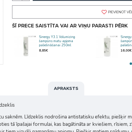
PIEVIENOT V
ŠĪ PRECE SAISTĪTA VAI AR VIŅU PARASTI PĒRK
ska
Sinergy Y3.1 Volumizing
Sinergy
šampūns matu apjoma
šampūn
palielināšanai 250ml
paliel
8,85€
16,00€
APRAKSTS
dzeklis
atu saknēm. Līdzeklis nodrošina antistatisku efektu, piešķir
ies tā īpašajai formulai, kas bagātināta ar kviešiem, rīsiem, zī
ķir tiem vizuāli pamanāmu apjomu. Piešķir matiem spīdumu, n