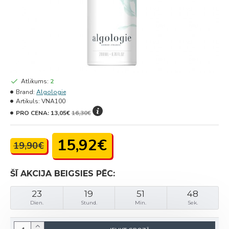
Atlikums:
2
Brand:
Algologie
Artikuls:
VNA100
PRO CENA:
13,05€
16,30€
15,92€
19,90€
ŠĪ AKCIJA BEIGSIES PĒC:
23
19
51
48
Dien.
Stund.
Min.
Sek.