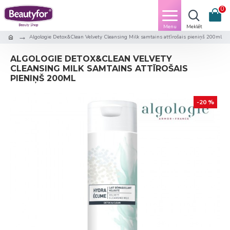
0
Algologie Detox&Clean Velvety Cleansing Milk samtains attīrošais pieniņš 200ml
ALGOLOGIE DETOX&CLEAN VELVETY
CLEANSING MILK SAMTAINS ATTĪROŠAIS
PIENIŅŠ 200ML
-20 %