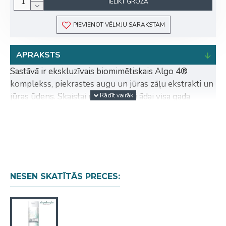
IELIKT GROZĀ
PIEVIENOT VĒLMJU SARAKSTAM
APRAKSTS
Sastāvā ir ekskluzīvais biomimētiskais Algo 4®
komplekss, piekrastes augu un jūras zāļu ekstrakti un
jūras ūdens. Skaistai un starojošai ādai visa gada
garumā, gluži kā pēc atpūtas pludmalē. Krēmīgais
attīrošais pieniņš ideāli noņem dekoratīvo kosmētiku
un netīrumus un remineralizē ādu.
Uzklāt ar apļveida kustībām, atlikumu noņemt ar
losjonā piesūcinātu vates plāksnīti.
NESEN SKATĪTĀS PRECES:
INGREDIENTS : AQUA (WATER / EAU),
CAPRYLIC/CAPRIC TRIGLYCERIDE,
OCTYLDODECANOL, GLYCERYL STEARATE,
CETEARETH-20, CETEARETH-12, CETEARYL