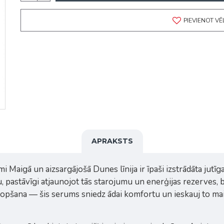
PIEVIENOT V
APRAKSTS
aigā un aizsargājošā Dunes līnija ir īpaši izstrādāta jutīga
 pastāvīgi atjaunojot tās starojumu un enerģijas rezerves, b
 kopšana — šis serums sniedz ādai komfortu un ieskauj to ma