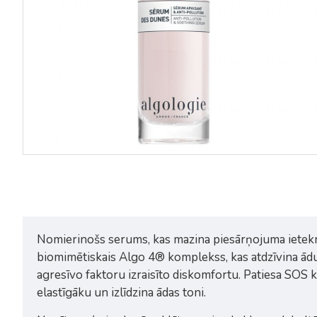
Nomierinošs serums, kas mazina piesārņojuma ietekmi M
biomimētiskais Algo 4® komplekss, kas atdzīvina ādu,
agresīvo faktoru izraisīto diskomfortu. Patiesa SOS
elastīgāku un izlīdzina ādas toni.