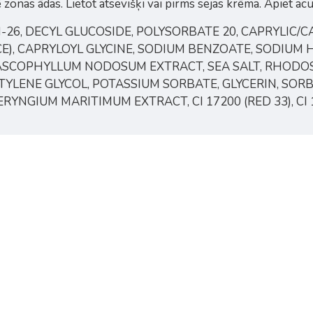
ē zonas ādas. Lietot atsevišķi vai pirms sejas krēma. Apiet ac
H-26, DECYL GLUCOSIDE, POLYSORBATE 20, CAPRYLIC/C
), CAPRYLOYL GLYCINE, SODIUM BENZOATE, SODIUM 
 ASCOPHYLLUM NODOSUM EXTRACT, SEA SALT, RHODO
LENE GLYCOL, POTASSIUM SORBATE, GLYCERIN, SORB
RYNGIUM MARITIMUM EXTRACT, CI 17200 (RED 33), CI