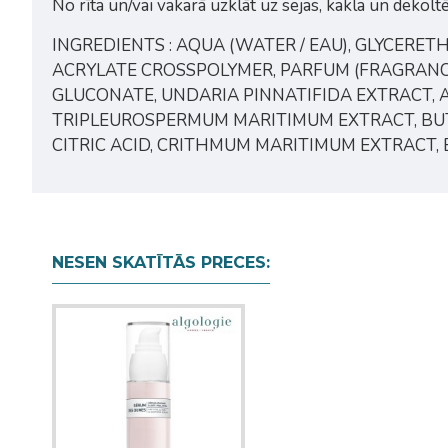
No rīta un/vai vakarā uzklāt uz sejas, kakla un dekolt
INGREDIENTS : AQUA (WATER / EAU), GLYCERET
ACRYLATE CROSSPOLYMER, PARFUM (FRAGRANCE
GLUCONATE, UNDARIA PINNATIFIDA EXTRACT,
TRIPLEUROSPERMUM MARITIMUM EXTRACT, BUTY
CITRIC ACID, CRITHMUM MARITIMUM EXTRACT, E
NESEN SKATĪTĀS PRECES: