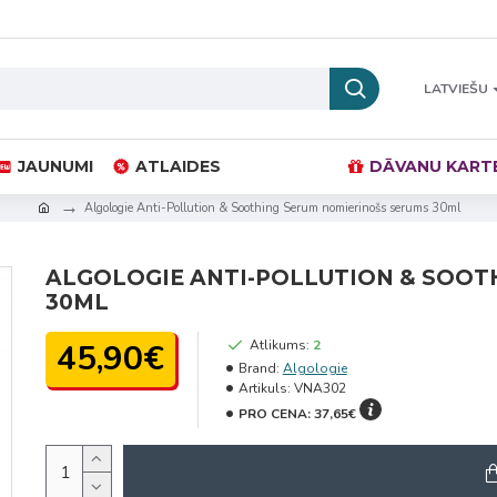
LATVIEŠU
JAUNUMI
ATLAIDES
DĀVANU KART
Algologie Anti-Pollution & Soothing Serum nomierinošs serums 30ml
ALGOLOGIE ANTI-POLLUTION & SOOT
30ML
45,90€
Atlikums:
2
Brand:
Algologie
Artikuls:
VNA302
PRO CENA:
37,65€