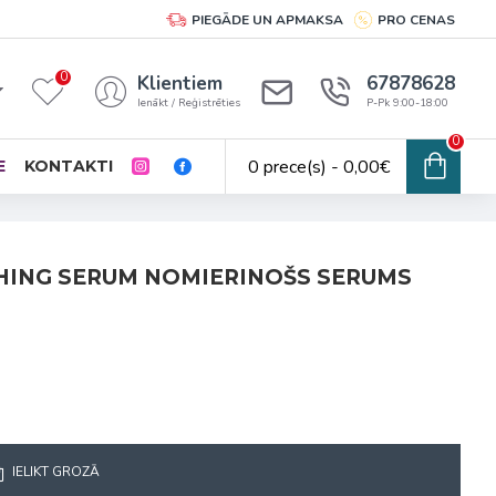
PIEGĀDE UN APMAKSA
PRO CENAS
0
Klientiem
67878628
Ienākt / Reģistrēties
P-Pk 9:00-18:00
0
0 prece(s) - 0,00€
E
KONTAKTI
HING SERUM NOMIERINOŠS SERUMS
IELIKT GROZĀ