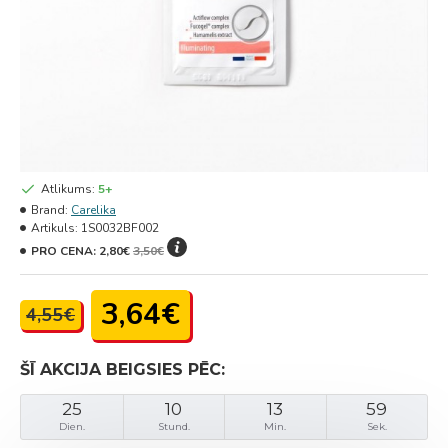
Atlikums:
5+
Brand:
Carelika
Artikuls:
1S0032BF002
PRO CENA:
2,80€
3,50€
3,64€
4,55€
ŠĪ AKCIJA BEIGSIES PĒC:
25
10
13
59
Dien.
Stund.
Min.
Sek.