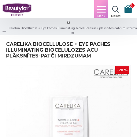
0
Carelika Biocellulose + Eye Paches Illuminating biocelulozes acu plāksnītes-patči mirdzuma
m
CARELIKA BIOCELLULOSE + EYE PACHES
ILLUMINATING BIOCELULOZES ACU
PLĀKSNĪTES-PATČI MIRDZUMAM
-20 %