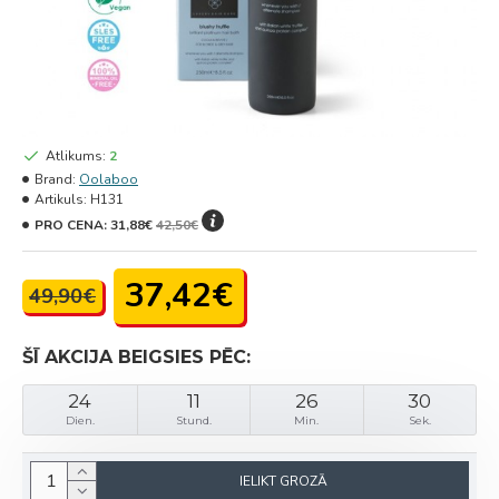
Atlikums:
2
Brand:
Oolaboo
Artikuls:
H131
PRO CENA:
31,88€
42,50€
37,42€
49,90€
ŠĪ AKCIJA BEIGSIES PĒC:
24
11
26
30
Dien.
Stund.
Min.
Sek.
IELIKT GROZĀ