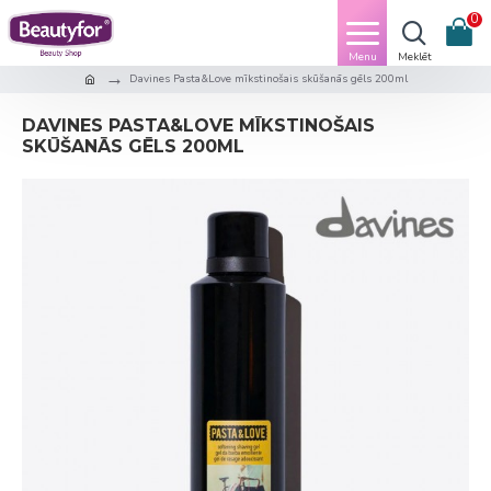
0
Davines Pasta&Love mīkstinošais skūšanās gēls 200ml
DAVINES PASTA&LOVE MĪKSTINOŠAIS
SKŪŠANĀS GĒLS 200ML