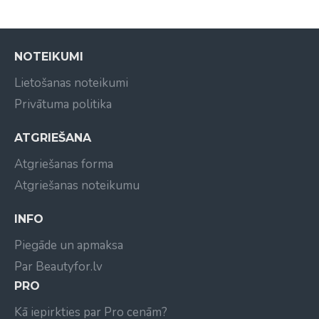
NOTEIKUMI
Lietošanas noteikumi
Privātuma politika
ATGRIEŠANA
Atgriešanas forma
Atgriešanas noteikumu
INFO
Piegāde un apmaksa
Par Beautyfor.lv
PRO
Kā iepirkties par Pro cenām?