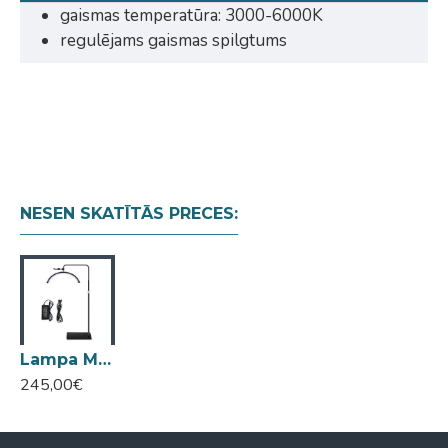
gaismas temperatūra: 3000-6000K
regulējams gaismas spilgtums
NESEN SKATĪTĀS PRECES:
Lampa Moon LED melna uz statīva HD-M8X
245,00€