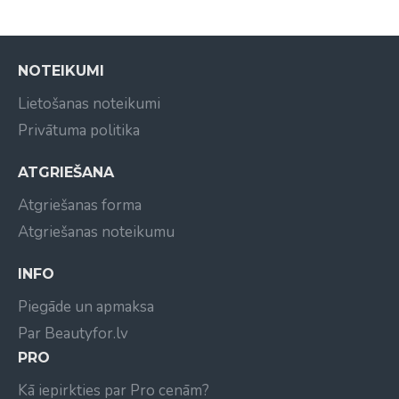
apgādi, kas būtiski stimulē to augšanu, kā arī
palīdz novērst izkrišanu.
Lavanda
- piemīt lieliskas mitrinošas un
NOTEIKUMI
barošanas spējas, kas piepilda matus ar dabisko
spīdumu un dzīvīgumu, ļauj nostiprināt mata
Lietošanas noteikumi
sīpoliņu, kas uzlabo mata struktūru visā garumā
Privātuma politika
un aktivizē tā augšanu.
Salvija
- nostiprina matu sīpoliņus, aptur
ATGRIEŠANA
izkrišanu, padara matus daudz blīvākus, gludākus
Atgriešanas forma
un skaistākus. Salvija palīdz novērst matu lūšanu.
Keramika CHI 44
- produkta dziļai iekļūšanai
Atgriešanas noteikumu
matos.
INFO
Piegāde un apmaksa
Par Beautyfor.lv
PRO
Kā iepirkties par Pro cenām?