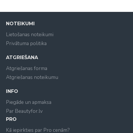
Olive Organics kondicionieri.
NOTEIKUMI
Lietošanas noteikumi
Privātuma politika
ATGRIEŠANA
Atgriešanas forma
Atgriešanas noteikumu
INFO
Piegāde un apmaksa
Par Beautyfor.lv
PRO
Kā iepirkties par Pro cenām?