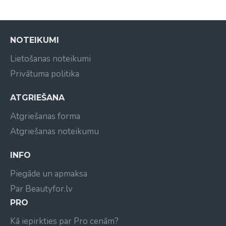
iemasēt sausajās vietās pēc nepieciešamības.
NOTEIKUMI
Lietošanas noteikumi
Privātuma politika
ATGRIEŠANA
Atgriešanas forma
Atgriešanas noteikumu
INFO
Piegāde un apmaksa
Par Beautyfor.lv
PRO
Kā iepirkties par Pro cenām?